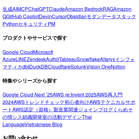
生成AI
MCP
ChatGPT
Claude
Amazon Bedrock
RAG
Amazon
Q
GitHub Copilot
Devin
Cursor
Obsidian
モダンデータスタック
Python
セキュリティ
PM
プロダクトやサービスで探す
Google Cloud
Microsoft
Azure
LINE
Zendesk
Auth0
Tableau
Snowflake
Alteryx
インフォ
マティカ
dbt
DuckDB
Cloudflare
Splunk
Vision One
Notion
特集やシリーズから探す
Google Cloud Next ’25
AWS re:Invent 2025
AWS再入門
2024
AWSトレンドチェック
初心者向け
AWSテクニカルサポ
ート
AWS認定（資格）
製造業関連
ジョインブログ
くらめそ
の情シス
組織開発室の活動
デザイン
Thai
Language
Vietnamese Blog
お問い合わせ