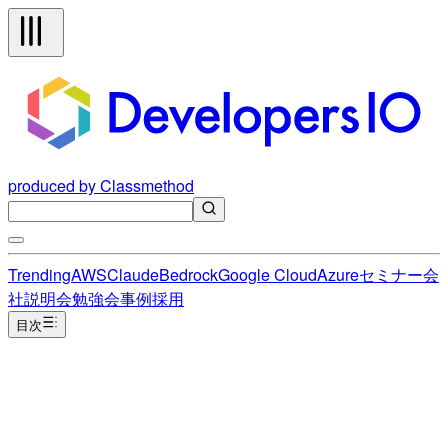
produced by Classmethod
Trending
AWS
Claude
Bedrock
Google Cloud
Azure
セミナー
会
社説明会
勉強会
事例
採用
目次