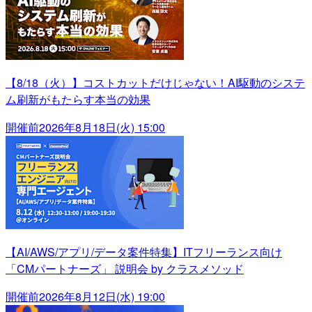
【8/18（火）】コストカットだけじゃない！AI駆動のシステ
ム刷新がもたらす本当の効果
開催前
2026年8月18日(火) 15:00
【AI/AWS/アプリ/データ案件特集】ITフリーランス向け
「CMパートナーズ」 説明会 by クラスメソッド
開催前
2026年8月12日(水) 19:00