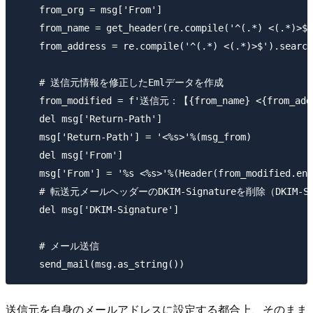
    from_org = msg['From']

    from_name = get_header(re.compile('^(.*) <(.*)>$'
    from_address = re.compile('^(.*) <(.*)>$').search
    # 送信元情報を修正したEmlデータを作成

    from_modified = f'送信元：【{from_name} <{from_a
    del msg['Return-Path']

    msg['Return-Path'] = '<%s>'%(msg_from)

    del msg['From']

    msg['From'] = '%s <%s>'%(Header(from_modified.enc
    # 転送元メールヘッダーのDKIM-Signatureを削除（DKIM-
    del msg['DKIM-Signature']

    # メール送信

送信元を自身のメールアドレスに設定する都合上、そのまま