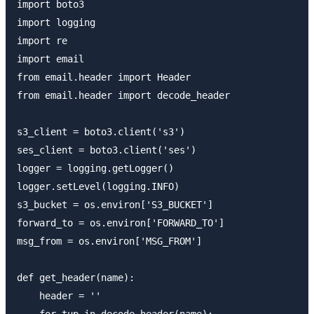
import boto3

import logging

import re

import email

from email.header import Header

from email.header import decode_header

s3_client = boto3.client('s3')

ses_client = boto3.client('ses')

logger = logging.getLogger()

logger.setLevel(logging.INFO)

s3_bucket = os.environ['S3_BUCKET']

forward_to = os.environ['FORWARD_TO']

msg_from = os.environ['MSG_FROM']

def get_header(name):

    header = ''

    for tup in decode_header(name):
