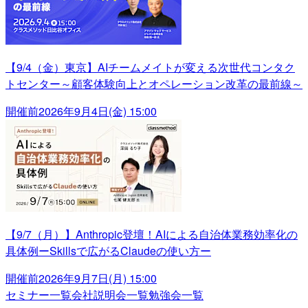
【9/4（金）東京】AIチームメイトが変える次世代コンタク
トセンター～顧客体験向上とオペレーション改革の最前線～
開催前
2026年9月4日(金) 15:00
【9/7（月）】Anthropic登壇！AIによる自治体業務効率化の
具体例ーSkillsで広がるClaudeの使い方ー
開催前
2026年9月7日(月) 15:00
セミナー一覧
会社説明会一覧
勉強会一覧