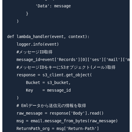
            'Data': message

        }

    )

def lambda_handler(event, context):

    logger.info(event)

    #メッセージID取得

    message_id=event['Records'][0]['ses']['mail']['me
    #メッセージIDをキーにS3オブジェクト(メール)取得

    response = s3_client.get_object(

        Bucket = s3_bucket,

        Key    = message_id

    )

    # Emlデータから送信元の情報を取得

    raw_message = response['Body'].read()

    msg = email.message_from_bytes(raw_message)

    ReturnPath_org = msg['Return-Path']
