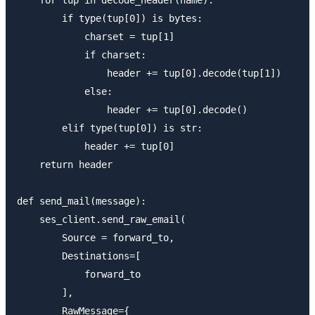
        if type(tup[0]) is bytes:

            charset = tup[1]

            if charset:

                header += tup[0].decode(tup[1])

            else:

                header += tup[0].decode()

        elif type(tup[0]) is str:

            header += tup[0]

    return header

def send_mail(message):

    ses_client.send_raw_email(

        Source = forward_to,

        Destinations=[

            forward_to

        ],

        RawMessage={
