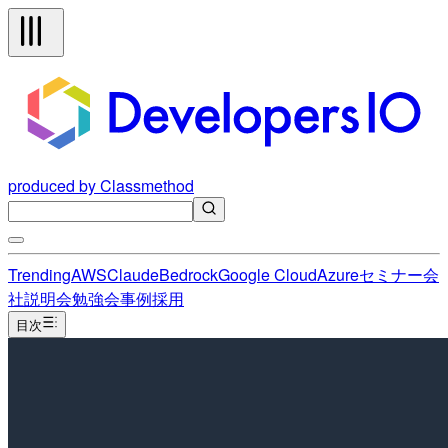
produced by Classmethod
Trending
AWS
Claude
Bedrock
Google Cloud
Azure
セミナー
会
社説明会
勉強会
事例
採用
目次