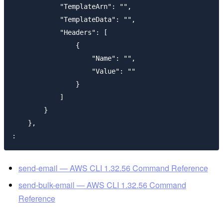
            "TemplateArn": "",

            "TemplateData": "",

            "Headers": [

                {

                    "Name": "",

                    "Value": ""

                }

            ]

        }

    },

send-email — AWS CLI 1.32.56 Command Reference
send-bulk-email — AWS CLI 1.32.56 Command
Reference