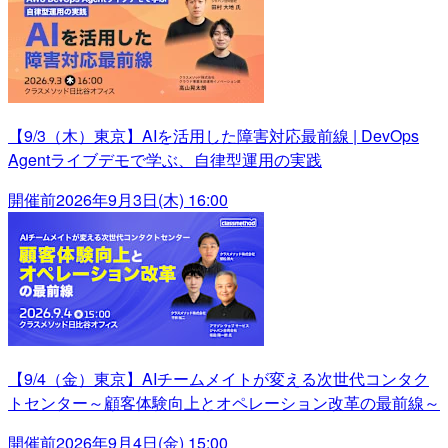
【9/3（木）東京】AIを活用した障害対応最前線 | DevOps
Agentライブデモで学ぶ、自律型運用の実践
開催前
2026年9月3日(木) 16:00
【9/4（金）東京】AIチームメイトが変える次世代コンタク
トセンター～顧客体験向上とオペレーション改革の最前線～
開催前
2026年9月4日(金) 15:00