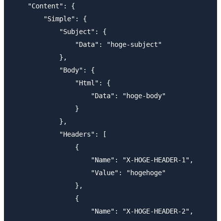
    "Content": {

        "Simple": {

            "Subject": {

                "Data": "hoge-subject"

            },

            "Body": {

                "Html": {

                    "Data": "hoge-body"

                }

            },

            "Headers": [

                {

                    "Name": "X-HOGE-HEADER-1",

                    "Value": "hogehoge"

                },

                {

                    "Name": "X-HOGE-HEADER-2",
