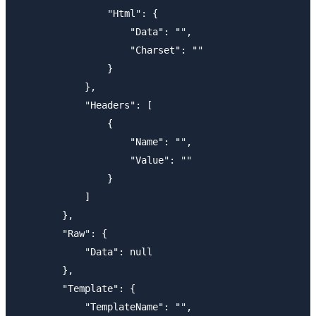
                "Html": {

                    "Data": "",

                    "Charset": ""

                }

            },

            "Headers": [

                {

                    "Name": "",

                    "Value": ""

                }

            ]

        },

        "Raw": {

            "Data": null

        },

        "Template": {

            "TemplateName": "",
