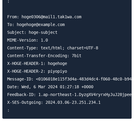
:

From: hoge0306@mail1.tak1wa.com

To: hogehoge@example.com

Subject: hoge-subject

MIME-Version: 1.0

Content-Type: text/html; charset=UTF-8

Content-Transfer-Encoding: 7bit

X-HOGE-HEADER-1: hogehoge

X-HOGE-HEADER-2: piyopiyo

Message-ID: <0106018e115f3d4a-483d4dc4-f060-48c0-b94a
Date: Wed, 6 Mar 2024 01:27:18 +0000

Feedback-ID: 1.ap-northeast-1.DyzgXV4ryrxHyJuJ28jpeei
X-SES-Outgoing: 2024.03.06-23.251.234.1
