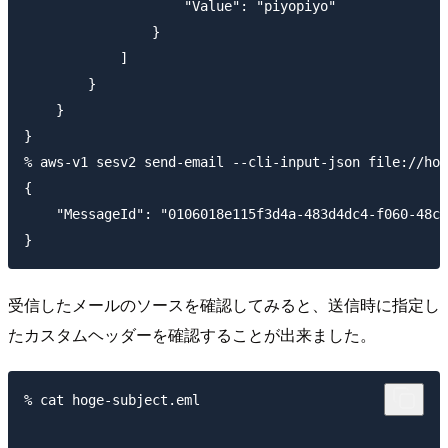
                    "Value": "piyopiyo"

                }

            ]

        }

    }

}

% aws-v1 sesv2 send-email --cli-input-json file://hog
{

    "MessageId": "0106018e115f3d4a-483d4dc4-f060-48c0
受信したメールのソースを確認してみると、送信時に指定し
たカスタムヘッダーを確認することが出来ました。
% cat hoge-subject.eml 
