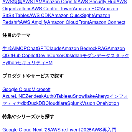
AWS特集
AWS IAM
Amazon Cognito
AWS Security Hub
AWS
Organizations
AWS Control Tower
Amazon EC2
Amazon
S3
S3 Tables
AWS CDK
Amazon QuickSight
Amazon
Redshift
AWS Amplify
Amazon CloudFront
Amazon Connect
注目のテーマ
生成AI
MCP
ChatGPT
Claude
Amazon Bedrock
RAG
Amazon
Q
GitHub Copilot
Devin
Cursor
Obsidian
モダンデータスタック
Python
セキュリティ
PM
プロダクトやサービスで探す
Google Cloud
Microsoft
Azure
LINE
Zendesk
Auth0
Tableau
Snowflake
Alteryx
インフォ
マティカ
dbt
DuckDB
Cloudflare
Splunk
Vision One
Notion
特集やシリーズから探す
Google Cloud Next ’25
AWS re:Invent 2025
AWS再入門