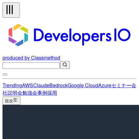
produced by Classmethod
Trending
AWS
Claude
Bedrock
Google Cloud
Azure
セミナー
会
社説明会
勉強会
事例
採用
目次