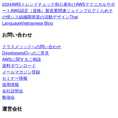
2024
AWSトレンドチェック
初心者向け
AWSテクニカルサポ
ート
AWS認定（資格）
製造業関連
ジョインブログ
くらめそ
の情シス
組織開発室の活動
デザイン
Thai
Language
Vietnamese Blog
お問い合わせ
クラスメソッドへの問い合わせ
DevelopersIOへのご意見
AWSに関するご相談
資料ダウンロード
メールマガジン登録
セミナー情報
採用情報
会社説明会
勉強会
運営会社