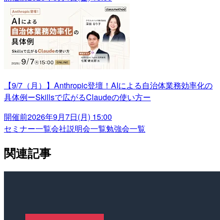
【9/7（月）】Anthropic登壇！AIによる自治体業務効率化の
具体例ーSkillsで広がるClaudeの使い方ー
開催前
2026年9月7日(月) 15:00
セミナー一覧
会社説明会一覧
勉強会一覧
関連記事