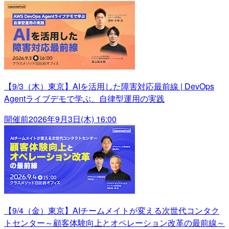
【9/3（木）東京】AIを活用した障害対応最前線 | DevOps
Agentライブデモで学ぶ、自律型運用の実践
開催前
2026年9月3日(木) 16:00
【9/4（金）東京】AIチームメイトが変える次世代コンタク
トセンター～顧客体験向上とオペレーション改革の最前線～