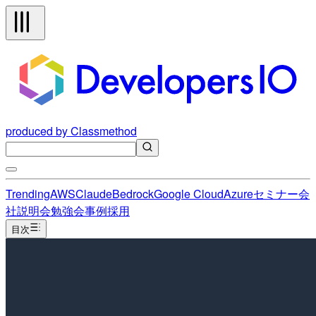
produced by Classmethod
Trending
AWS
Claude
Bedrock
Google Cloud
Azure
セミナー
会
社説明会
勉強会
事例
採用
目次