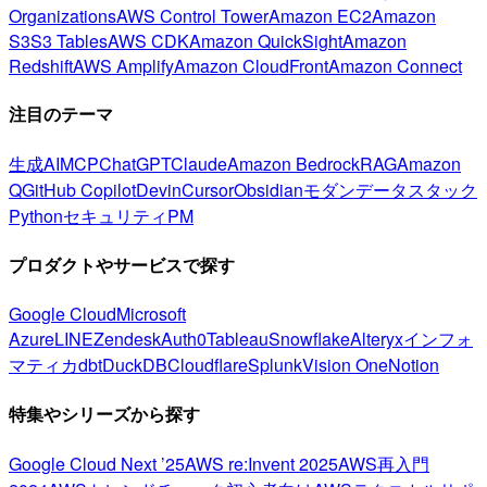
Organizations
AWS Control Tower
Amazon EC2
Amazon
S3
S3 Tables
AWS CDK
Amazon QuickSight
Amazon
Redshift
AWS Amplify
Amazon CloudFront
Amazon Connect
注目のテーマ
生成AI
MCP
ChatGPT
Claude
Amazon Bedrock
RAG
Amazon
Q
GitHub Copilot
Devin
Cursor
Obsidian
モダンデータスタック
Python
セキュリティ
PM
プロダクトやサービスで探す
Google Cloud
Microsoft
Azure
LINE
Zendesk
Auth0
Tableau
Snowflake
Alteryx
インフォ
マティカ
dbt
DuckDB
Cloudflare
Splunk
Vision One
Notion
特集やシリーズから探す
Google Cloud Next ’25
AWS re:Invent 2025
AWS再入門