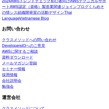
2024
AWSトレンドチェック
初心者向け
AWSテクニカルサポ
ート
AWS認定（資格）
製造業関連
ジョインブログ
くらめそ
の情シス
組織開発室の活動
デザイン
Thai
Language
Vietnamese Blog
お問い合わせ
クラスメソッドへの問い合わせ
DevelopersIOへのご意見
AWSに関するご相談
資料ダウンロード
メールマガジン登録
セミナー情報
採用情報
会社説明会
勉強会
運営会社
クラスメソッドについて