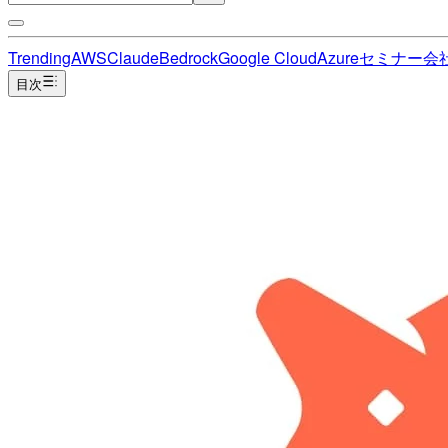
Trending
AWS
Claude
Bedrock
Google Cloud
Azure
セミナー
会
目次