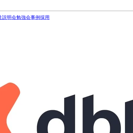
社説明会
勉強会
事例
採用