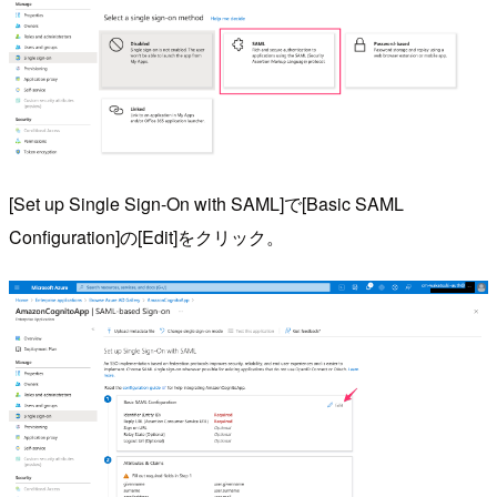
[Set up Single Sign-On with SAML]で[Basic SAML
Configuration]の[Edit]をクリック。