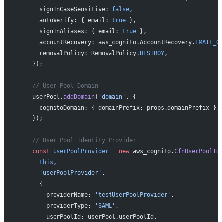
      signInCaseSensitive: 
false
,
      autoVerify: { email: 
true
 },
      signInAliases: { email: 
true
 },
      accountRecovery: aws_cognito.AccountRecovery.
EMAIL_O
      removalPolicy: RemovalPolicy.
DESTROY
,
    });
    // User Pool Domain
    userPool.
addDomain
(
'domain'
, {
      cognitoDomain: { domainPrefix: props.domainPrefix },
    });
    // User Pool Identity Provider
    const
 userPoolProvider
 =
 new
 aws_cognito.
CfnUserPoolId
      this
,
      'userPoolProvider'
,
      {
        providerName: 
'testUserPoolProvider'
,
        providerType: 
'SAML'
,
        userPoolId: userPool.userPoolId,