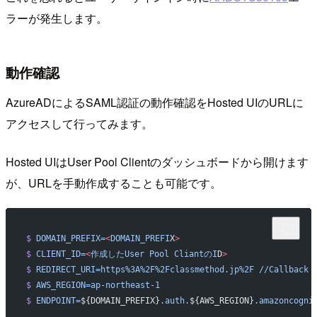
ラーが発生します。
動作確認
AzureADによるSAML認証の動作確認をHosted UIのURLに
アクセスして行ってみます。
Hosted UIはUser Pool Clientのダッシュボードから開けます
が、URLを手動作成することも可能です。
$
 DOMAIN_PREFIX=
<
DOMAIN_PREFI
X
>
$
 CLIENT_ID=
<
作成したUser
 Pool
 CliantのI
D
>
$
 REDIRECT_URI=https%3A%2F%2Fclassmethod.jp%2F
 //Callback
 
$
 AWS_REGION=ap-northeast-1
$
 ENDPOINT=
${DOMAIN_PREFIX}
.auth.
${AWS_REGION}
.amazoncogni