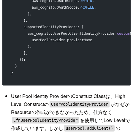
          aws_cognito.OAuthScope.
OPENID
,
          aws_cognito.OAuthScope.
PROFILE
,
        ],
      },
      supportedIdentityProviders: [
        aws_cognito.UserPoolClientIdentityProvider.
custom
(
          userPoolProvider.providerName
        ),
      ],
    });
  }
}
User Pool Identity ProviderのConstruct Classは、High
Level Constructの
がなぜか
UserPoolIdentityProvider
Resourceの作成ができなかったため、仕方なく
を使用してLow Levelで
CfnUserPoolIdentityProvider
作成しています。しかし
の
userPool.addClient()