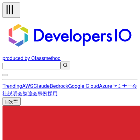
produced by Classmethod
Trending
AWS
Claude
Bedrock
Google Cloud
Azure
セミナー
会
社説明会
勉強会
事例
採用
目次