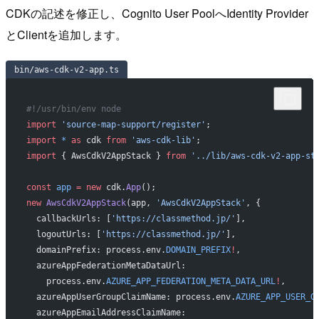
CDKの記述を修正し、Cognito User PoolへIdentity Provider
とClientを追加します。
bin/aws-cdk-v2-app.ts
#!/usr/bin/env node
import
 'source-map-support/register'
;
import
 *
 as
 cdk 
from
 'aws-cdk-lib'
;
import
 { AwsCdkV2AppStack } 
from
 '../lib/aws-cdk-v2-app-st
const
 app
 =
 new
 cdk.
App
();
new
 AwsCdkV2AppStack
(app, 
'AwsCdkV2AppStack'
, {
  callbackUrls: [
'https://classmethod.jp/'
],
  logoutUrls: [
'https://classmethod.jp/'
],
  domainPrefix: process.env.
DOMAIN_PREFIX
!
,
  azureAppFederationMetaDataUrl:
    process.env.
AZURE_APP_FEDERATION_META_DATA_URL
!
,
  azureAppUserGroupClaimName: process.env.
AZURE_APP_USER_G
  azureAppEmailAddressClaimName: