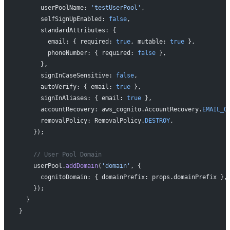
      userPoolName: 
'testUserPool'
,
      selfSignUpEnabled: 
false
,
      standardAttributes: {
        email: { required: 
true
, mutable: 
true
 },
        phoneNumber: { required: 
false
 },
      },
      signInCaseSensitive: 
false
,
      autoVerify: { email: 
true
 },
      signInAliases: { email: 
true
 },
      accountRecovery: aws_cognito.AccountRecovery.
EMAIL_O
      removalPolicy: RemovalPolicy.
DESTROY
,
    });
    // User Pool Domain
    userPool.
addDomain
(
'domain'
, {
      cognitoDomain: { domainPrefix: props.domainPrefix },
    });
  }
}