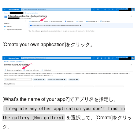
[Create your own application]をクリック。
[What’s the name of your app?]でアプリ名を指定し、
Integrate any other application you don’t find in
を選択して、[Create]をクリッ
the gallery (Non-gallery)
ク。