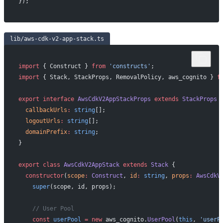
});
lib/aws-cdk-v2-app-stack.ts
import
 { Construct } 
from
 'constructs'
;
import
 { Stack, StackProps, RemovalPolicy, aws_cognito } 
f
export
 interface
 AwsCdkV2AppStackProps
 extends
 StackProps
 
  callbackUrls
:
 string
[];
  logoutUrls
:
 string
[];
  domainPrefix
:
 string
;
}
export
 class
 AwsCdkV2AppStack
 extends
 Stack
 {
  constructor
(
scope
:
 Construct
, 
id
:
 string
, 
props
:
 AwsCdkV
    super
(scope, id, props);
    // User Pool
    const
 userPool
 =
 new
 aws_cognito.
UserPool
(
this
, 
'userP