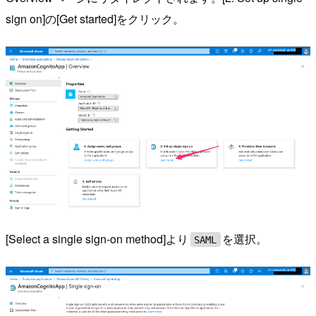
sign on]の[Get started]をクリック。
[Select a single sign-on method]より
を選択。
SAML