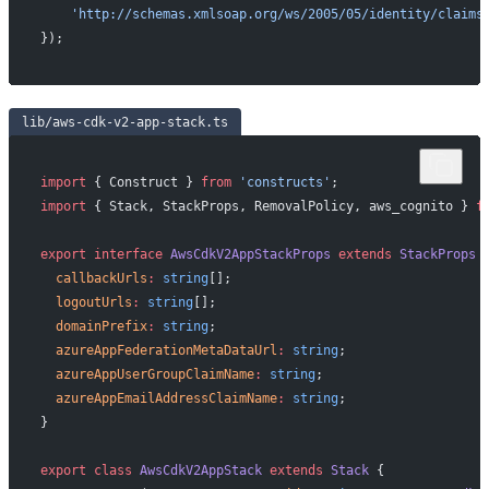
    'http://schemas.xmlsoap.org/ws/2005/05/identity/claims
});
lib/aws-cdk-v2-app-stack.ts
import
 { Construct } 
from
 'constructs'
;
import
 { Stack, StackProps, RemovalPolicy, aws_cognito } 
f
export
 interface
 AwsCdkV2AppStackProps
 extends
 StackProps
 
  callbackUrls
:
 string
[];
  logoutUrls
:
 string
[];
  domainPrefix
:
 string
;
  azureAppFederationMetaDataUrl
:
 string
;
  azureAppUserGroupClaimName
:
 string
;
  azureAppEmailAddressClaimName
:
 string
;
}
export
 class
 AwsCdkV2AppStack
 extends
 Stack
 {