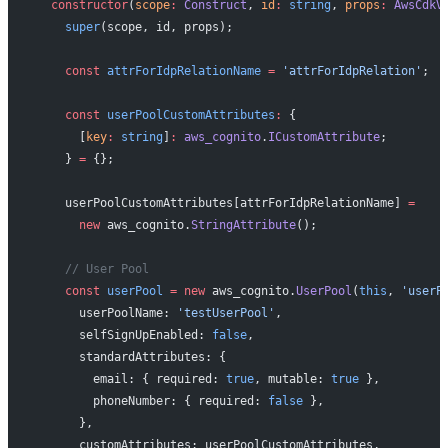
  constructor
(
scope
:
 Construct
, 
id
:
 string
, 
props
:
 AwsCdkV
    super
(scope, id, props);
    const
 attrForIdpRelationName
 =
 'attrForIdpRelation'
;
    const
 userPoolCustomAttributes
:
 {
      [
key
:
 string
]
:
 aws_cognito
.
ICustomAttribute
;
    } 
=
 {};
    userPoolCustomAttributes[attrForIdpRelationName] 
=
      new
 aws_cognito.
StringAttribute
();
    // User Pool
    const
 userPool
 =
 new
 aws_cognito.
UserPool
(
this
, 
'userP
      userPoolName: 
'testUserPool'
,
      selfSignUpEnabled: 
false
,
      standardAttributes: {
        email: { required: 
true
, mutable: 
true
 },
        phoneNumber: { required: 
false
 },
      },
      customAttributes: userPoolCustomAttributes,