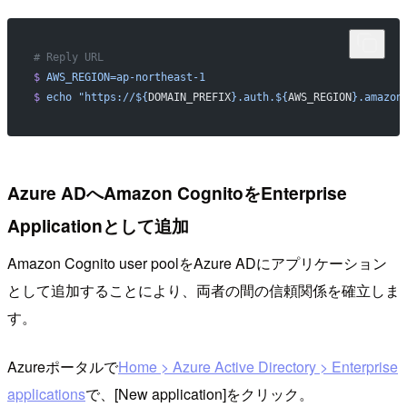
# Reply URL
$
 AWS_REGION=ap-northeast-1
$
 echo
 "https://${
DOMAIN_PREFIX
}.auth.${
AWS_REGION
}.amazon
Azure ADへAmazon CognitoをEnterprise
Applicationとして追加
Amazon Cognito user poolをAzure ADにアプリケーション
として追加することにより、両者の間の信頼関係を確立しま
す。
Azureポータルで
Home > Azure Active Directory > Enterprise
applications
で、[New application]をクリック。