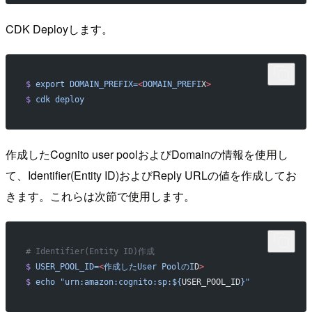
CDK Deployします。
$
 export
 DOMAIN_PREFIX=
<
DOMAIN_PREFI
X
>
$
 cdk
 deploy
作成したCognito user poolおよびDomainの情報を使用し
て、Identifier(Entity ID)およびReply URLの値を作成してお
きます。これらは次節で使用します。
# Identifier(Entity ID)作成
$
 USER_POOL_ID=
<
作成したUser
 PoolのI
D
>
$
 echo
 "urn:amazon:cognito:sp:${
USER_POOL_ID
}"