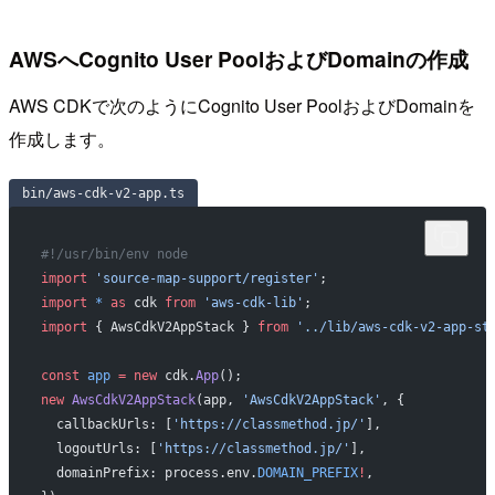
AWSへCognito User PoolおよびDomainの作成
AWS CDKで次のようにCognito User PoolおよびDomainを
作成します。
bin/aws-cdk-v2-app.ts
#!/usr/bin/env node
import
 'source-map-support/register'
;
import
 *
 as
 cdk 
from
 'aws-cdk-lib'
;
import
 { AwsCdkV2AppStack } 
from
 '../lib/aws-cdk-v2-app-st
const
 app
 =
 new
 cdk.
App
();
new
 AwsCdkV2AppStack
(app, 
'AwsCdkV2AppStack'
, {
  callbackUrls: [
'https://classmethod.jp/'
],
  logoutUrls: [
'https://classmethod.jp/'
],
  domainPrefix: process.env.
DOMAIN_PREFIX
!
,