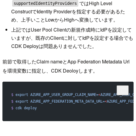
ではHigh Level
supportedIdentityProviders
ConstructでIdentity Providerを指定する必要があるた
め、上手いことLowからHighへ変換しています。
上記ではUser Pool Clientの新規作成時にIdPを設定して
いますが、既存のClientに対してIdPを設定する場合でも
CDK Deployは問題ありませんでした。
前節で取得したClaim nameとApp Federation Metadata Url
を環境変数に指定し、CDK Deoloyします。
$
 export
 AZURE_APP_USER_GROUP_CLAIM_NAME=
<
AZURE_APP_USER_G
$
 export
 AZURE_APP_FEDERATION_META_DATA_URL=
<
AZURE_APP_FED
$
 cdk
 deploy