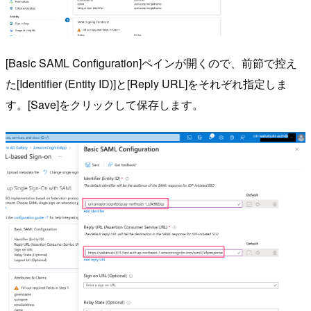
[Basic SAML Configuration]ペインが開くので、前節で控え
た[Identifier (Entity ID)]と[Reply URL]をそれぞれ指定しま
す。[Save]をクリックして保存します。