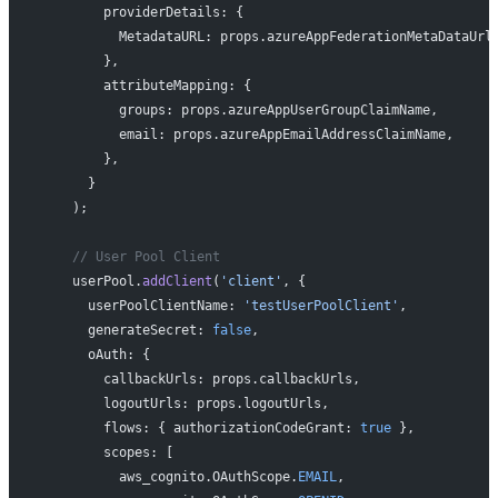
        providerDetails: {
          MetadataURL: props.azureAppFederationMetaDataUrl
        },
        attributeMapping: {
          groups: props.azureAppUserGroupClaimName,
          email: props.azureAppEmailAddressClaimName,
        },
      }
    );
    // User Pool Client
    userPool.
addClient
(
'client'
, {
      userPoolClientName: 
'testUserPoolClient'
,
      generateSecret: 
false
,
      oAuth: {
        callbackUrls: props.callbackUrls,
        logoutUrls: props.logoutUrls,
        flows: { authorizationCodeGrant: 
true
 },
        scopes: [
          aws_cognito.OAuthScope.
EMAIL
,