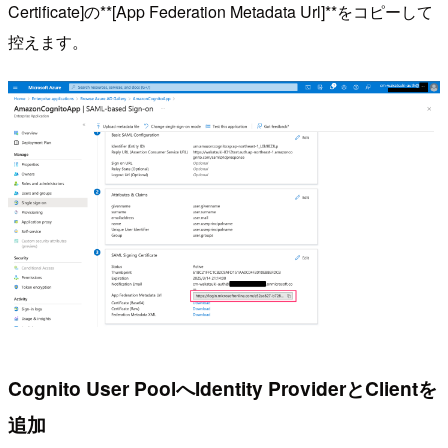
Certificate]の**[App Federation Metadata Url]**をコピーして
控えます。
Cognito User PoolへIdentity ProviderとClientを
追加