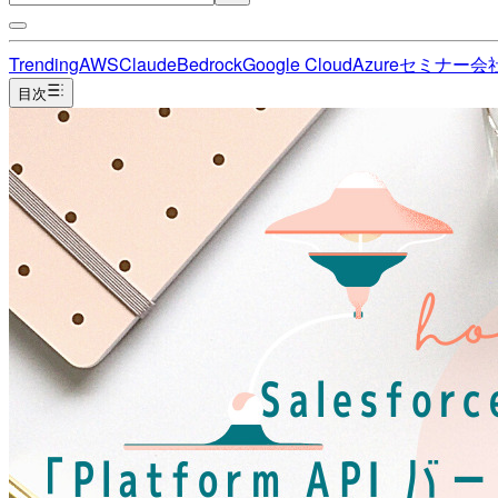
Trending
AWS
Claude
Bedrock
Google Cloud
Azure
セミナー
会
目次