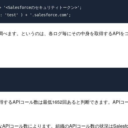
 + '<Salesforceのセキュリティトークン>';

調べます。というのは、各ログ毎にその中身を取得するAPIを
するAPIコール数は最低1652回あると判断できます。API
ル数によります。組織のAPIコール数の状況はSalesforce組織