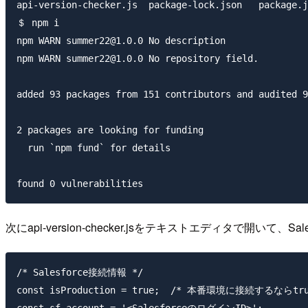
api-version-checker.js  package-lock.json   package.j
＄ npm i

npm WARN summer22@1.0.0 No description

npm WARN summer22@1.0.0 No repository field.

added 93 packages from 151 contributors and audited 9
2 packages are looking for funding

  run `npm fund` for details

次にapi-version-checker.jsをテキストエディタで開いて、S
/* Salesforce接続情報 */

const isProduction = true;  /* 本番環境に接続するならt