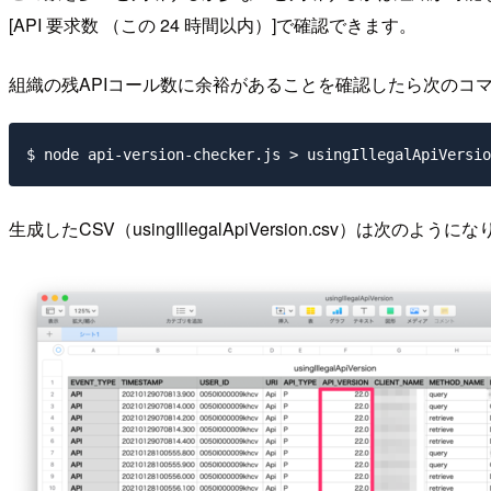
[API 要求数 （この 24 時間以内）]で確認できます。
組織の残APIコール数に余裕があることを確認したら次のコマン
生成したCSV（usingIllegalApiVersion.csv）は次のように