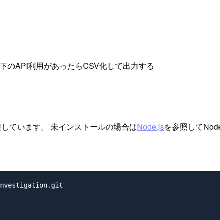
以下のAPI利用があったらCSV化して出力する
記述しています。 未インストールの場合は
Node.js
を参照してNod
nvestigation.git
