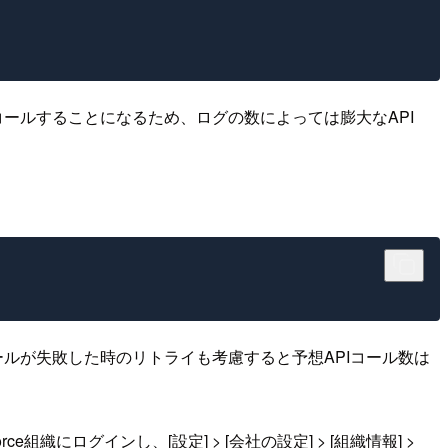
コールすることになるため、ログの数によっては膨大なAPI
コールが失敗した時のリトライも考慮すると予想APIコール数は
にログインし、[設定] > [会社の設定] > [組織情報] >