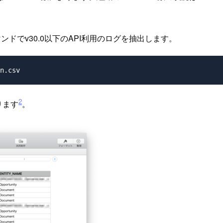
ドでv30.0以下のAPI利用のログを抽出します。
2
なります
。