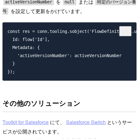
を
または
activeVersionNumber
null
特定のバージョン番
を設定して更新をかけています。
号
const res = conn.tooling.sobject('FlowDefinition').up
  Id: flow['Id'],

  Metadata: {

    'activeVersionNumber': activeVersionNumber

  }

その他のソリューション
Toolkit for Salesforce
にて、
Salesforce Switch
というサー
ビスが公開されています。