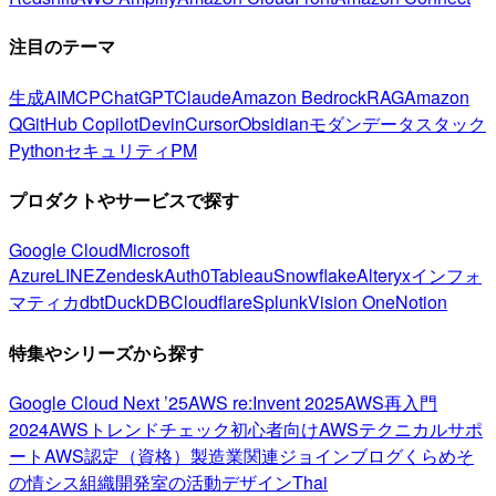
注目のテーマ
生成AI
MCP
ChatGPT
Claude
Amazon Bedrock
RAG
Amazon
Q
GitHub Copilot
Devin
Cursor
Obsidian
モダンデータスタック
Python
セキュリティ
PM
プロダクトやサービスで探す
Google Cloud
Microsoft
Azure
LINE
Zendesk
Auth0
Tableau
Snowflake
Alteryx
インフォ
マティカ
dbt
DuckDB
Cloudflare
Splunk
Vision One
Notion
特集やシリーズから探す
Google Cloud Next ’25
AWS re:Invent 2025
AWS再入門
2024
AWSトレンドチェック
初心者向け
AWSテクニカルサポ
ート
AWS認定（資格）
製造業関連
ジョインブログ
くらめそ
の情シス
組織開発室の活動
デザイン
Thai