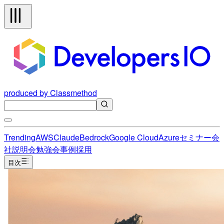
produced by Classmethod
Trending
AWS
Claude
Bedrock
Google Cloud
Azure
セミナー
会
社説明会
勉強会
事例
採用
目次