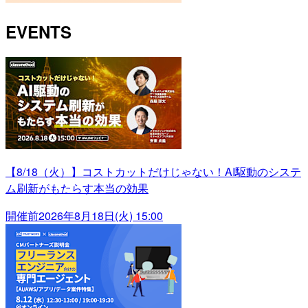
EVENTS
【8/18（火）】コストカットだけじゃない！AI駆動のシステ
ム刷新がもたらす本当の効果
開催前
2026年8月18日(火) 15:00