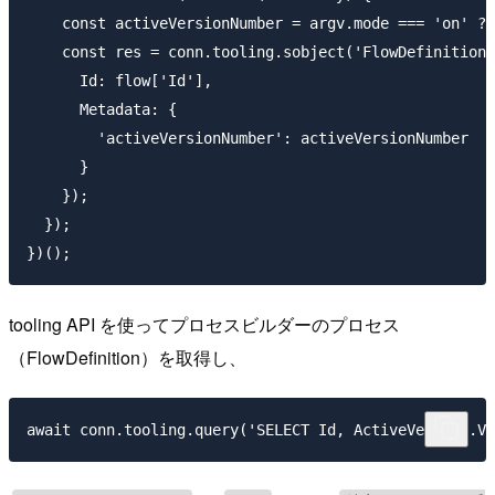
    const activeVersionNumber = argv.mode === 'on' ? 
    const res = conn.tooling.sobject('FlowDefinition'
      Id: flow['Id'],

      Metadata: {

        'activeVersionNumber': activeVersionNumber

      }

    });

  });

tooling API を使ってプロセスビルダーのプロセス
（FlowDefinition）を取得し、