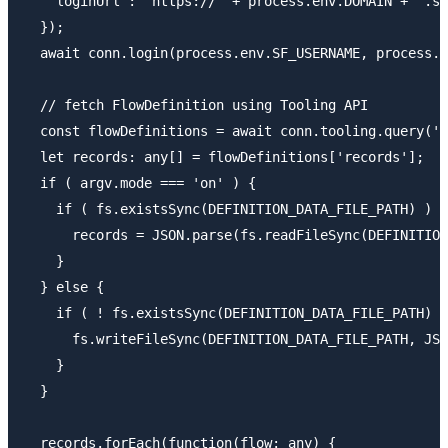
    loginUrl : 'https://' + process.env.DOMAIN + '.sa
  });

  await conn.login(process.env.SF_USERNAME, process.e
  // fetch FlowDefinition using Tooling API

  const flowDefinitions = await conn.tooling.query('S
  let records: any[] = flowDefinitions['records'];

  if ( argv.mode === 'on' ) {

    if ( fs.existsSync(DEFINITION_DATA_FILE_PATH) ) {

      records = JSON.parse(fs.readFileSync(DEFINITION
    }

  } else {

    if ( ! fs.existsSync(DEFINITION_DATA_FILE_PATH) )
      fs.writeFileSync(DEFINITION_DATA_FILE_PATH, JSO
    }

  }

  records.forEach(function(flow: any) {
