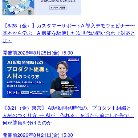
【8/28（金）】カスタマーサポートAI導入デモウェビナー〜
基本から学ぶ、AI機能を駆使した次世代の問い合わせ対応と
は～
開催前
2026年8月28日(金) 15:00
【8/21（金）東京】 AI駆動開発時代の、プロダクト組織と
人材のつくり方 ― AIが「作れる」を当たり前にした先で、
何が勝負を分けるのか ―
開催前
2026年8月21日(金) 15:00