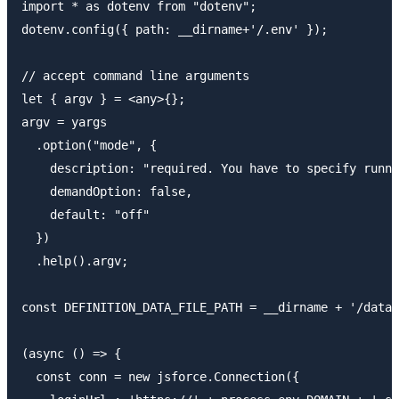
import * as dotenv from "dotenv";

dotenv.config({ path: __dirname+'/.env' });

// accept command line arguments

let { argv } = <any>{};

argv = yargs

  .option("mode", {

    description: "required. You have to specify runni
    demandOption: false,

    default: "off"

  })

  .help().argv;

const DEFINITION_DATA_FILE_PATH = __dirname + '/data/
(async () => {

  const conn = new jsforce.Connection({
