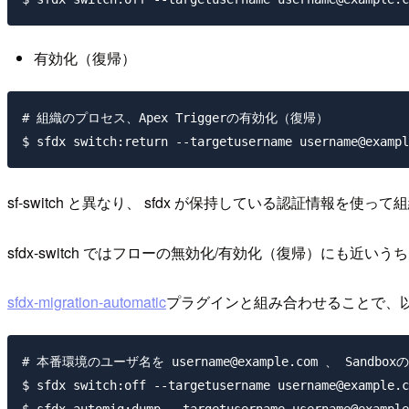
有効化（復帰）
# 組織のプロセス、Apex Triggerの有効化（復帰）

sf-switch と異なり、 sfdx が保持している認証情報
sfdx-switch ではフローの無効化/有効化（復帰）にも近
sfdx-migration-automatic
プラグインと組み合わせることで、以
# 本番環境のユーザ名を username@example.com 、 Sandboxの
$ sfdx switch:off --targetusername username@example.c
$ sfdx automig:dump --targetusername username@example