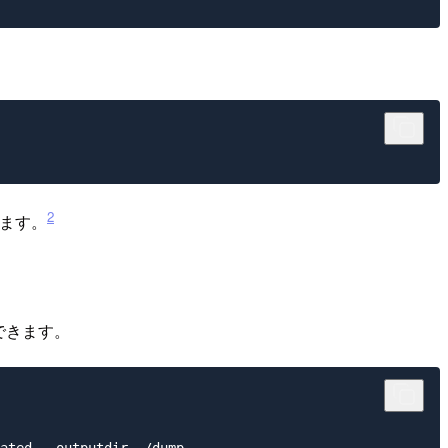
2
います。
できます。
ated --outputdir ./dump
