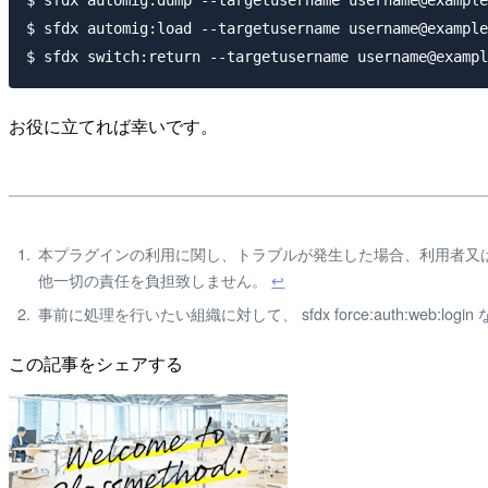
$ sfdx automig:load --targetusername username@example
お役に立てれば幸いです。
本プラグインの利用に関し、トラブルが発生した場合、利用者又
他一切の責任を負担致しません。
↩
事前に処理を行いたい組織に対して、 sfdx force:auth:web:
この記事をシェアする