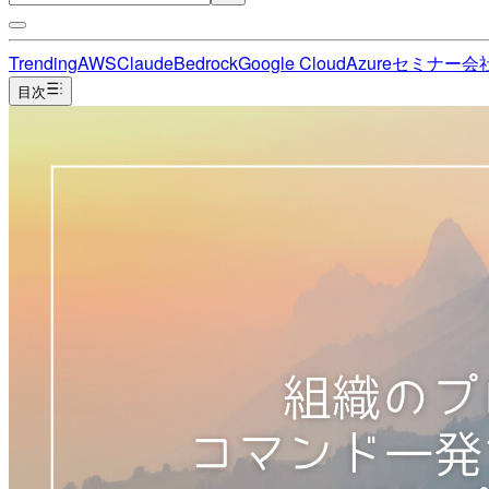
Trending
AWS
Claude
Bedrock
Google Cloud
Azure
セミナー
会
目次