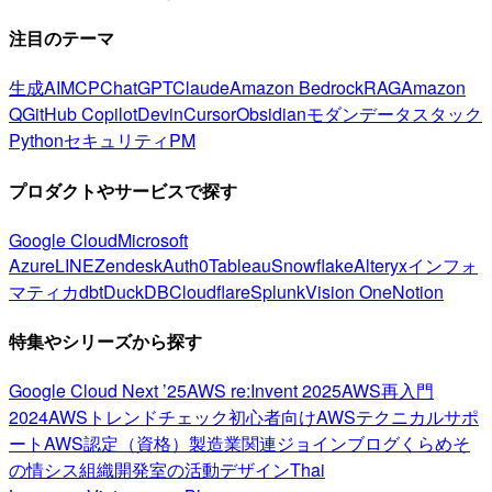
注目のテーマ
生成AI
MCP
ChatGPT
Claude
Amazon Bedrock
RAG
Amazon
Q
GitHub Copilot
Devin
Cursor
Obsidian
モダンデータスタック
Python
セキュリティ
PM
プロダクトやサービスで探す
Google Cloud
Microsoft
Azure
LINE
Zendesk
Auth0
Tableau
Snowflake
Alteryx
インフォ
マティカ
dbt
DuckDB
Cloudflare
Splunk
Vision One
Notion
特集やシリーズから探す
Google Cloud Next ’25
AWS re:Invent 2025
AWS再入門
2024
AWSトレンドチェック
初心者向け
AWSテクニカルサポ
ート
AWS認定（資格）
製造業関連
ジョインブログ
くらめそ
の情シス
組織開発室の活動
デザイン
Thai