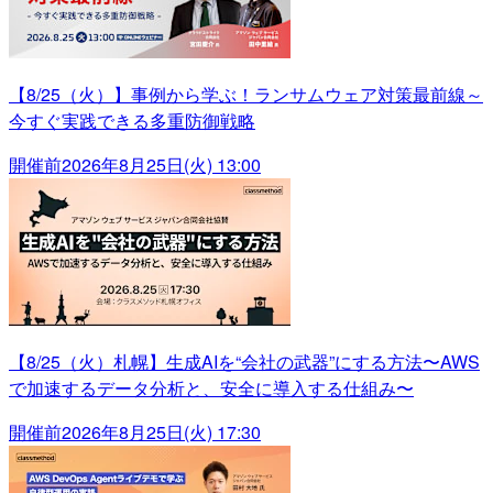
【8/25（火）】事例から学ぶ！ランサムウェア対策最前線～
今すぐ実践できる多重防御戦略
開催前
2026年8月25日(火) 13:00
【8/25（火）札幌】生成AIを“会社の武器”にする方法〜AWS
で加速するデータ分析と、安全に導入する仕組み〜
開催前
2026年8月25日(火) 17:30