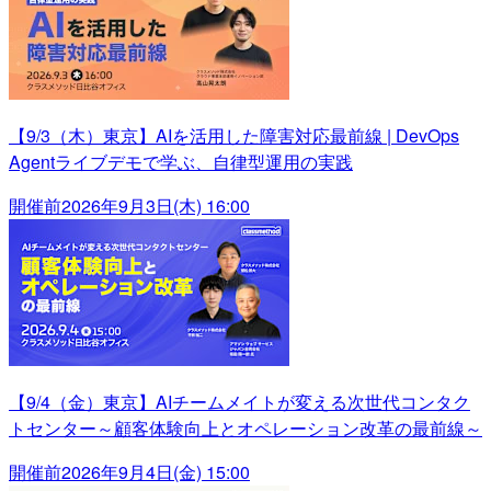
【9/3（木）東京】AIを活用した障害対応最前線 | DevOps
Agentライブデモで学ぶ、自律型運用の実践
開催前
2026年9月3日(木) 16:00
【9/4（金）東京】AIチームメイトが変える次世代コンタク
トセンター～顧客体験向上とオペレーション改革の最前線～
開催前
2026年9月4日(金) 15:00