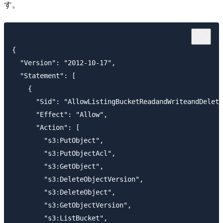
す。
{

  "Version": "2012-10-17",

  "Statement": [

    {

      "Sid": "AllowListingBucketReadandWriteandDelete
      "Effect": "Allow",

      "Action": [

        "s3:PutObject",

        "s3:PutObjectAcl",

        "s3:GetObject",

        "s3:DeleteObjectVersion",

        "s3:DeleteObject",

        "s3:GetObjectVersion",

        "s3:ListBucket",
