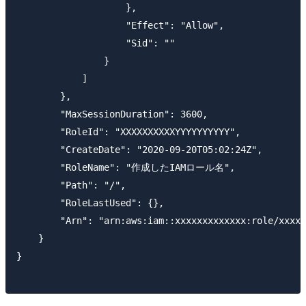
                    }, 

                    "Effect": "Allow", 

                    "Sid": ""

                }

            ]

        }, 

        "MaxSessionDuration": 3600, 

        "RoleId": "XXXXXXXXXXYYYYYYYYYY", 

        "CreateDate": "2020-09-20T05:02:24Z", 

        "RoleName": "作成したIAMロール名", 

        "Path": "/", 

        "RoleLastUsed": {}, 

        "Arn": "arn:aws:iam::xxxxxxxxxxxxx:role/xxxxx
    }

}
