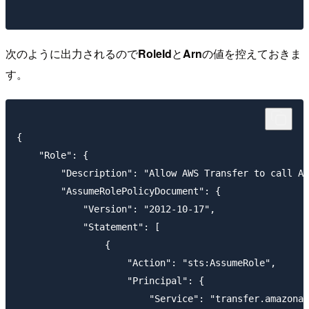
次のように出力されるので
RoleId
と
Arn
の値を控えておきま
す。
{

    "Role": {

        "Description": "Allow AWS Transfer to call AW
        "AssumeRolePolicyDocument": {

            "Version": "2012-10-17", 

            "Statement": [

                {

                    "Action": "sts:AssumeRole", 

                    "Principal": {

                        "Service": "transfer.amazonaw