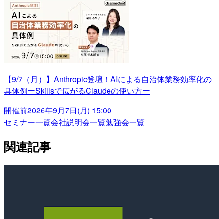
【9/7（月）】Anthropic登壇！AIによる自治体業務効率化の
具体例ーSkillsで広がるClaudeの使い方ー
開催前
2026年9月7日(月) 15:00
セミナー一覧
会社説明会一覧
勉強会一覧
関連記事