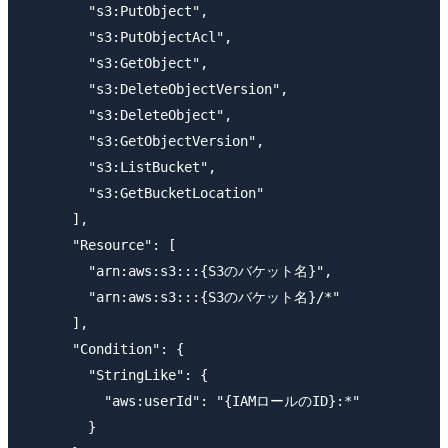
        "s3:PutObject",

        "s3:PutObjectAcl",

        "s3:GetObject",

        "s3:DeleteObjectVersion",

        "s3:DeleteObject",

        "s3:GetObjectVersion",

        "s3:ListBucket",

        "s3:GetBucketLocation"

      ],

      "Resource": [

        "arn:aws:s3:::{S3のバケット名}",

        "arn:aws:s3:::{S3のバケット名}/*"

      ],

      "Condition": {

        "StringLike": {

          "aws:userId": "{IAMロールのID}:*"

        }
