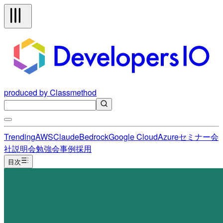
produced by Classmethod
Trending
AWS
Claude
Bedrock
Google Cloud
Azure
セミナー
会
社説明会
勉強会
事例
採用
目次