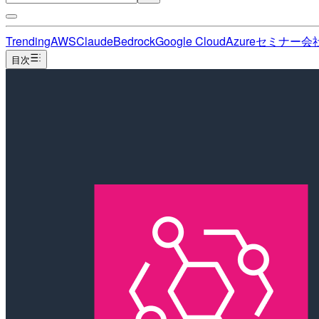
Trending
AWS
Claude
Bedrock
Google Cloud
Azure
セミナー
会
目次