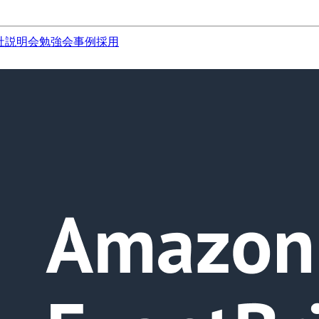
社説明会
勉強会
事例
採用