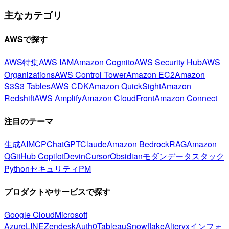
主なカテゴリ
AWSで探す
AWS特集
AWS IAM
Amazon Cognito
AWS Security Hub
AWS
Organizations
AWS Control Tower
Amazon EC2
Amazon
S3
S3 Tables
AWS CDK
Amazon QuickSight
Amazon
Redshift
AWS Amplify
Amazon CloudFront
Amazon Connect
注目のテーマ
生成AI
MCP
ChatGPT
Claude
Amazon Bedrock
RAG
Amazon
Q
GitHub Copilot
Devin
Cursor
Obsidian
モダンデータスタック
Python
セキュリティ
PM
プロダクトやサービスで探す
Google Cloud
Microsoft
Azure
LINE
Zendesk
Auth0
Tableau
Snowflake
Alteryx
インフォ