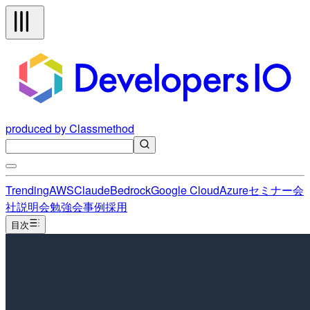
produced by Classmethod
Trending
AWS
Claude
Bedrock
Google Cloud
Azure
セミナー
会
社説明会
勉強会
事例
採用
目次