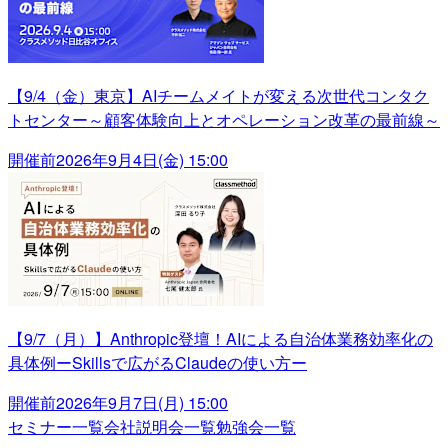
【9/4（金）東京】AIチームメイトが変える次世代コンタク
トセンター～顧客体験向上とオペレーション改革の最前線～
開催前
2026年9月4日(金) 15:00
【9/7（月）】Anthropic登壇！AIによる自治体業務効率化の
具体例ーSkillsで広がるClaudeの使い方ー
開催前
2026年9月7日(月) 15:00
セミナー一覧
会社説明会一覧
勉強会一覧