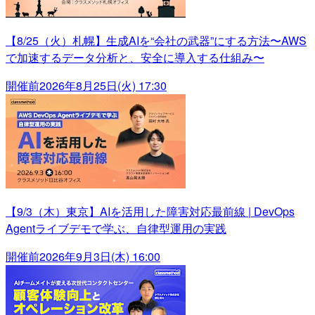
【8/25（火）札幌】生成AIを“会社の武器”にする方法〜AWS
で加速するデータ分析と、安全に導入する仕組み〜
開催前
2026年8月25日(火) 17:30
【9/3（木）東京】AIを活用した障害対応最前線 | DevOps
Agentライブデモで学ぶ、自律型運用の実践
開催前
2026年9月3日(木) 16:00