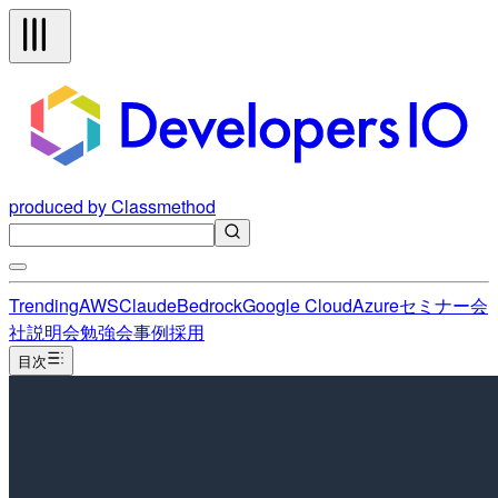
produced by Classmethod
Trending
AWS
Claude
Bedrock
Google Cloud
Azure
セミナー
会
社説明会
勉強会
事例
採用
目次