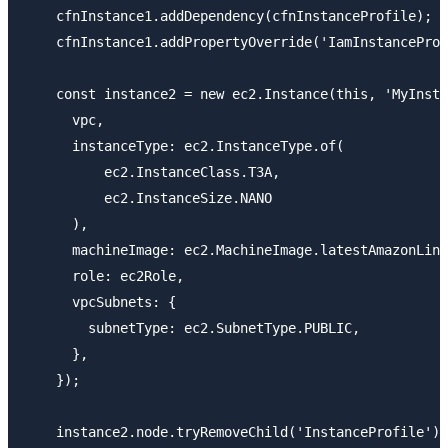
    cfnInstance1.addDependency(cfnInstanceProfile);

    cfnInstance1.addPropertyOverride('IamInstanceProf
    const instance2 = new ec2.Instance(this, 'MyInsta
      vpc,

      instanceType: ec2.InstanceType.of(

          ec2.InstanceClass.T3A,

          ec2.InstanceSize.NANO

      ),

      machineImage: ec2.MachineImage.latestAmazonLinu
      role: ec2Role,

      vpcSubnets: {

        subnetType: ec2.SubnetType.PUBLIC,

      },

    });

    instance2.node.tryRemoveChild('InstanceProfile');
