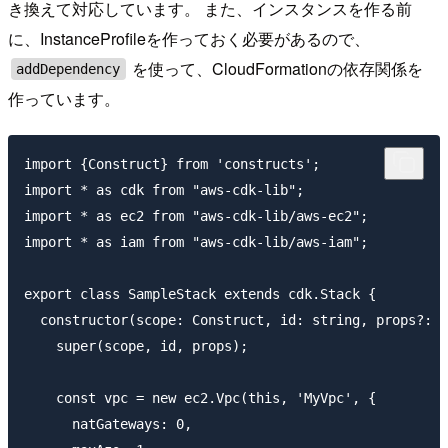
き換えて対応しています。 また、インスタンスを作る前
に、InstanceProfileを作っておく必要があるので、
を使って、CloudFormationの依存関係を
addDependency
作っています。
import {Construct} from 'constructs';

import * as cdk from "aws-cdk-lib";

import * as ec2 from "aws-cdk-lib/aws-ec2";

import * as iam from "aws-cdk-lib/aws-iam";

export class SampleStack extends cdk.Stack {

  constructor(scope: Construct, id: string, props?: c
    super(scope, id, props);

    const vpc = new ec2.Vpc(this, 'MyVpc', {

      natGateways: 0,
