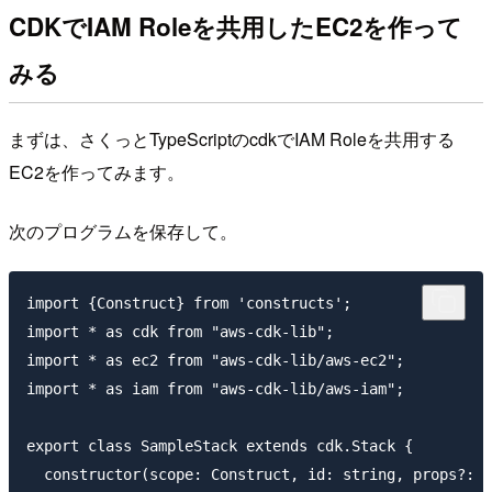
CDKでIAM Roleを共用したEC2を作って
みる
まずは、さくっとTypeScriptのcdkでIAM Roleを共用する
EC2を作ってみます。
次のプログラムを保存して。
import {Construct} from 'constructs';

import * as cdk from "aws-cdk-lib";

import * as ec2 from "aws-cdk-lib/aws-ec2";

import * as iam from "aws-cdk-lib/aws-iam";

export class SampleStack extends cdk.Stack {

  constructor(scope: Construct, id: string, props?: c