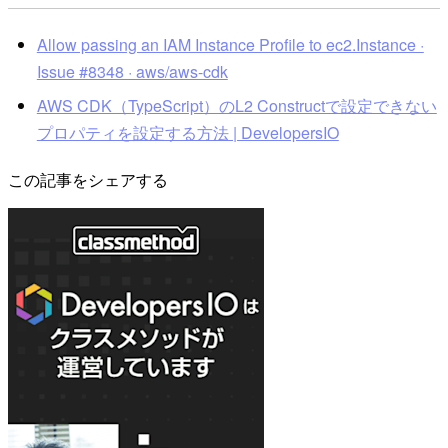
Allow passing an IAM Instance Profile to ec2.Instance ·
Issue #8348 · aws/aws-cdk
AWS CDK（TypeScript）のL2 Constructで設定できない
プロパティを設定する方法 | DevelopersIO
この記事をシェアする