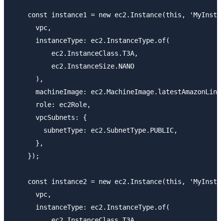
    const instance1 = new ec2.Instance(this, 'MyInsta
      vpc,

      instanceType: ec2.InstanceType.of(

          ec2.InstanceClass.T3A,

          ec2.InstanceSize.NANO

      ),

      machineImage: ec2.MachineImage.latestAmazonLinu
      role: ec2Role,

      vpcSubnets: {

        subnetType: ec2.SubnetType.PUBLIC,

      },

    });

    const instance2 = new ec2.Instance(this, 'MyInsta
      vpc,

      instanceType: ec2.InstanceType.of(

          ec2.InstanceClass.T3A,
