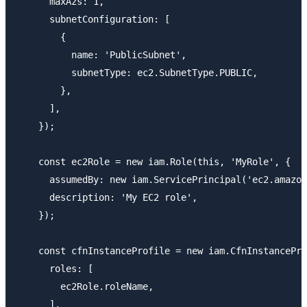
      maxAzs: 1,

      subnetConfiguration: [

        {

          name: 'PublicSubnet',

          subnetType: ec2.SubnetType.PUBLIC,

        },

      ],

    });

    const ec2Role = new iam.Role(this, 'MyRole', {

      assumedBy: new iam.ServicePrincipal('ec2.amazon
      description: 'My EC2 role',

    });

    const cfnInstanceProfile = new iam.CfnInstancePro
      roles: [

        ec2Role.roleName,

      ],
