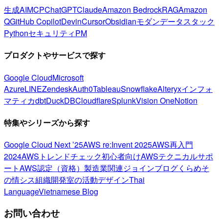
生成AI
MCP
ChatGPT
Claude
Amazon Bedrock
RAG
Amazon
Q
GitHub Copilot
Devin
Cursor
Obsidian
モダンデータスタック
Python
セキュリティ
PM
プロダクトやサービスで探す
Google Cloud
Microsoft
Azure
LINE
Zendesk
Auth0
Tableau
Snowflake
Alteryx
インフォ
マティカ
dbt
DuckDB
Cloudflare
Splunk
Vision One
Notion
特集やシリーズから探す
Google Cloud Next ’25
AWS re:Invent 2025
AWS再入門
2024
AWSトレンドチェック
初心者向け
AWSテクニカルサポ
ート
AWS認定（資格）
製造業関連
ジョインブログ
くらめそ
の情シス
組織開発室の活動
デザイン
Thai
Language
Vietnamese Blog
お問い合わせ