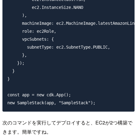
          ec2.InstanceSize.NANO

      ),

      machineImage: ec2.MachineImage.latestAmazonLinu
      role: ec2Role,

      vpcSubnets: {

        subnetType: ec2.SubnetType.PUBLIC,

      },

    });

  }

}

const app = new cdk.App();

次のコマンドを実行してデプロイすると、EC2が2つ構築で
きます。簡単ですね。