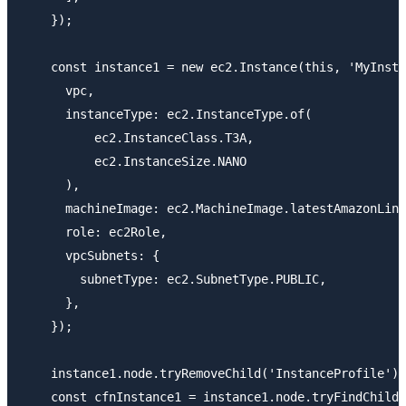
    });

    const instance1 = new ec2.Instance(this, 'MyInsta
      vpc,

      instanceType: ec2.InstanceType.of(

          ec2.InstanceClass.T3A,

          ec2.InstanceSize.NANO

      ),

      machineImage: ec2.MachineImage.latestAmazonLinu
      role: ec2Role,

      vpcSubnets: {

        subnetType: ec2.SubnetType.PUBLIC,

      },

    });

    instance1.node.tryRemoveChild('InstanceProfile');

    const cfnInstance1 = instance1.node.tryFindChild(