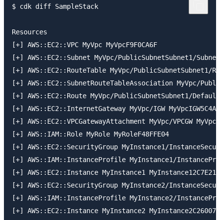
$ cdk diff SampleStack

Resources

[+] AWS::EC2::VPC MyVpc MyVpcF9F0CA6F

[+] AWS::EC2::Subnet MyVpc/PublicSubnetSubnet1/Subnet
[+] AWS::EC2::RouteTable MyVpc/PublicSubnetSubnet1/Ro
[+] AWS::EC2::SubnetRouteTableAssociation MyVpc/Publi
[+] AWS::EC2::Route MyVpc/PublicSubnetSubnet1/Default
[+] AWS::EC2::InternetGateway MyVpc/IGW MyVpcIGW5C4A4
[+] AWS::EC2::VPCGatewayAttachment MyVpc/VPCGW MyVpcV
[+] AWS::IAM::Role MyRole MyRoleF48FFE04

[+] AWS::EC2::SecurityGroup MyInstance1/InstanceSecur
[+] AWS::IAM::InstanceProfile MyInstance1/InstancePro
[+] AWS::EC2::Instance MyInstance1 MyInstance12C7E210
[+] AWS::EC2::SecurityGroup MyInstance2/InstanceSecur
[+] AWS::IAM::InstanceProfile MyInstance2/InstancePro