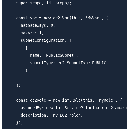
    super(scope, id, props);

    const vpc = new ec2.Vpc(this, 'MyVpc', {

      natGateways: 0,

      maxAzs: 1,

      subnetConfiguration: [

        {

          name: 'PublicSubnet',

          subnetType: ec2.SubnetType.PUBLIC,

        },

      ],

    });

    const ec2Role = new iam.Role(this, 'MyRole', {

      assumedBy: new iam.ServicePrincipal('ec2.amazon
      description: 'My EC2 role',

    });
