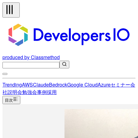
produced by Classmethod
Trending
AWS
Claude
Bedrock
Google Cloud
Azure
セミナー
会
社説明会
勉強会
事例
採用
目次