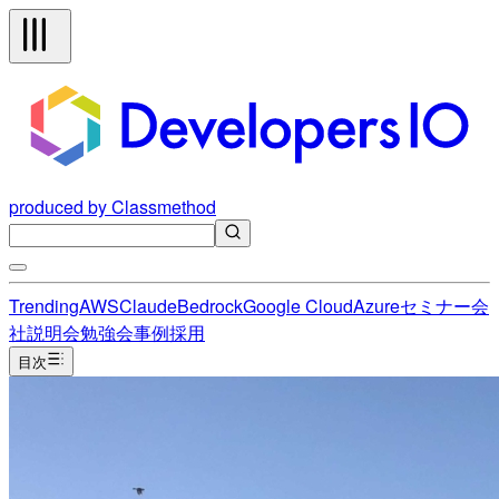
produced by Classmethod
Trending
AWS
Claude
Bedrock
Google Cloud
Azure
セミナー
会
社説明会
勉強会
事例
採用
目次