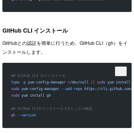
GitHub CLI インストール
GitHubとの認証を簡単に行うため、GitHub CLI（gh）をイ
ンストールします。
## Github CLI のインストール
type
 -p
 yum-config-manager
 >
/dev/null
 ||
 sudo
 yum
 install
 
sudo
 yum-config-manager
 --add-repo
 https://cli.github.com/
sudo
 yum
 install
 gh
## GitHub CLIがインストールできたことの確認
gh
 --version