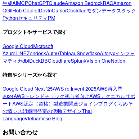
生成AI
MCP
ChatGPT
Claude
Amazon Bedrock
RAG
Amazon
Q
GitHub Copilot
Devin
Cursor
Obsidian
モダンデータスタック
Python
セキュリティ
PM
プロダクトやサービスで探す
Google Cloud
Microsoft
Azure
LINE
Zendesk
Auth0
Tableau
Snowflake
Alteryx
インフォ
マティカ
dbt
DuckDB
Cloudflare
Splunk
Vision One
Notion
特集やシリーズから探す
Google Cloud Next ’25
AWS re:Invent 2025
AWS再入門
2024
AWSトレンドチェック
初心者向け
AWSテクニカルサポ
ート
AWS認定（資格）
製造業関連
ジョインブログ
くらめそ
の情シス
組織開発室の活動
デザイン
Thai
Language
Vietnamese Blog
お問い合わせ