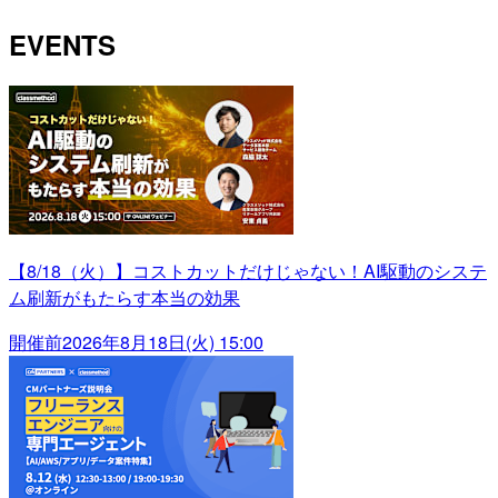
EVENTS
【8/18（火）】コストカットだけじゃない！AI駆動のシステ
ム刷新がもたらす本当の効果
開催前
2026年8月18日(火) 15:00