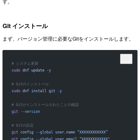
す。
Git インストール
まず、バージョン管理に必要なGitをインストールします。
# システム更新
sudo
 dnf
 update
 -y
# Gitのインストール 
sudo
 dnf
 install
 git
 -y
# Gitがインストールされたことの確認
git
 --version
# Gitの設定
git
 config
 --global
 user.name
 “XXXXXXXXXXXX”
git
 config
 --global
 user.email
 “XXXXXXXXXXXX"