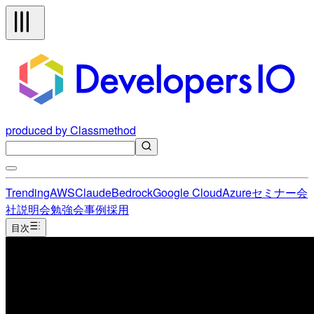
produced by Classmethod
Trending
AWS
Claude
Bedrock
Google Cloud
Azure
セミナー
会
社説明会
勉強会
事例
採用
目次