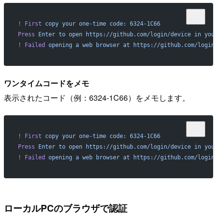
!
 First
 copy
 your
 one-time
 code:
 6324-1C66
Press
 Enter
 to
 open
 https://github.com/login/device
 in
 you
!
 Failed
 opening
 a
 web
 browser
 at
 https://github.com/login
ワンタイムコードをメモ
表示されたコード（例：6324-1C66）をメモします。
!
 First
 copy
 your
 one-time
 code:
 6324-1C66
Press
 Enter
 to
 open
 https://github.com/login/device
 in
 you
!
 Failed
 opening
 a
 web
 browser
 at
 https://github.com/login
ローカルPCのブラウザで認証