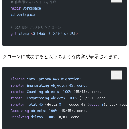
# 作業用ディレクトリを作成
mkdir
 workspace
cd
 workspace
# GitHubリポジトリをクローン
git
 clone
 <
GitHub
 リポジトリの
 UR
L
>
クローンに成功すると以下のような内容が表示されます。
Cloning
 into
 'prisma-aws-migration'...
remote:
 Enumerating
 objects:
 45,
 done.
remote:
 Counting
 objects:
 100%
 (45/45), done.
remote:
 Compressing
 objects:
 100%
 (35/35), done.
remote:
 Total
 45
 (delta 
8
), reused 45 (
delta
 8
), pack-reus
Receiving
 objects:
 100%
 (45/45), done.
Resolving
 deltas:
 100%
 (8/8), done.