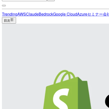
Trending
AWS
Claude
Bedrock
Google Cloud
Azure
セミナー
会
目次