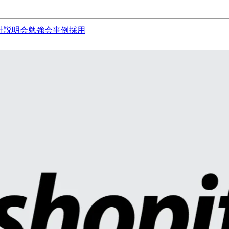
社説明会
勉強会
事例
採用