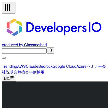
produced by Classmethod
Trending
AWS
Claude
Bedrock
Google Cloud
Azure
セミナー
会
社説明会
勉強会
事例
採用
目次