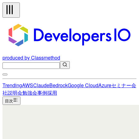
produced by Classmethod
Trending
AWS
Claude
Bedrock
Google Cloud
Azure
セミナー
会
社説明会
勉強会
事例
採用
目次