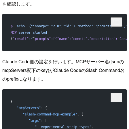
を確認します。
$
  echo
 '{"jsonrpc":"2.0","id":1,"method":"prompts/list","
MCP
 server
 started
{
"result"
:
{
"
prompts
":[{"
name
":"
commit
","
description
":"
Conv
Claude Code側の設定を行います。MCPサーバー名(jsonの
mcpServers配下のkey)がClaude CodeのSlash Command名
のprefixになります。
{
   "mcpServers"
: {
      "slash-command-mcp-example"
: {
         "args"
: [
            "--experimental-strip-types"
,