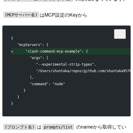
はMCP設定のKeyから
(MCPサーバー名)
{
  "mcpServers": {
+
      "slash-command-mcp-example": {
        "args": [
           "--experimental-strip-types",
           "/Users/shuntaka/repos/github.com/shuntaka9576
        ],
        "command": "node"
     }
  }
}
は
のnameから取得してい
(プロンプト名)
prompts/list