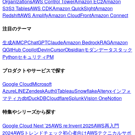
Organizations
AWS Control Tower
Amazon EC2
Amazon
S3
S3 Tables
AWS CDK
Amazon QuickSight
Amazon
Redshift
AWS Amplify
Amazon CloudFront
Amazon Connect
注目のテーマ
生成AI
MCP
ChatGPT
Claude
Amazon Bedrock
RAG
Amazon
Q
GitHub Copilot
Devin
Cursor
Obsidian
モダンデータスタック
Python
セキュリティ
PM
プロダクトやサービスで探す
Google Cloud
Microsoft
Azure
LINE
Zendesk
Auth0
Tableau
Snowflake
Alteryx
インフォ
マティカ
dbt
DuckDB
Cloudflare
Splunk
Vision One
Notion
特集やシリーズから探す
Google Cloud Next ’25
AWS re:Invent 2025
AWS再入門
2024
AWSトレンドチェック
初心者向け
AWSテクニカルサポ