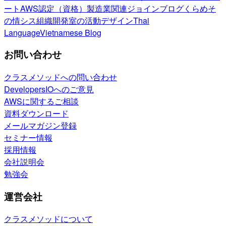
ート
AWS認定（資格）
製造業関連
ジョインブログ
くらめそ
の情シス
組織開発室の活動
デザイン
Thai
Language
Vietnamese Blog
お問い合わせ
クラスメソッドへの問い合わせ
DevelopersIOへのご意見
AWSに関するご相談
資料ダウンロード
メールマガジン登録
セミナー情報
採用情報
会社説明会
勉強会
運営会社
クラスメソッドについて