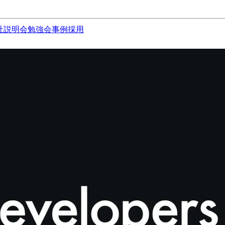
社説明会
勉強会
事例
採用