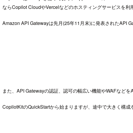
ならCopilot CloudやVercelなどのホスティングサービ
Amazon API Gatewayは先月(25年11月末)に発表
また、API Gatewayの認証、認可の幅広い機能やWAFなどを
CopilotKitのQuickStartから始まりますが、途中