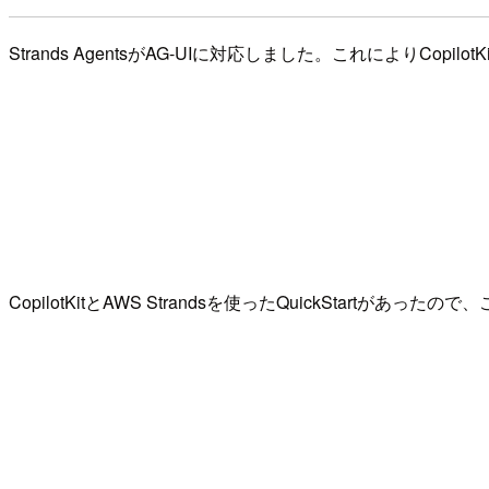
Strands AgentsがAG-UIに対応しました。これによりCopil
CopilotKitとAWS Strandsを使ったQuickSt