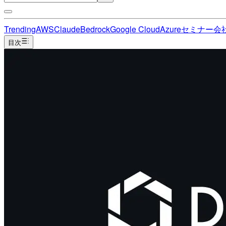
Trending
AWS
Claude
Bedrock
Google Cloud
Azure
セミナー
会
目次