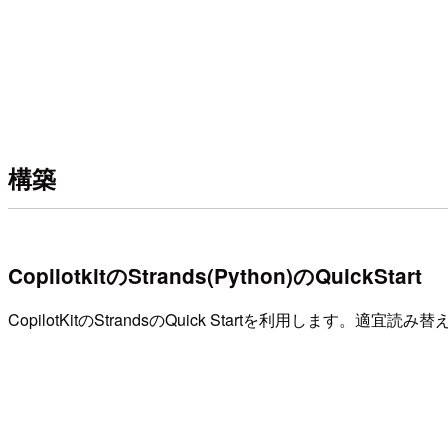
構築
CopilotkitのStrands(Python)のQuickStart
CopilotKitのStrandsのQuick Startを利用し