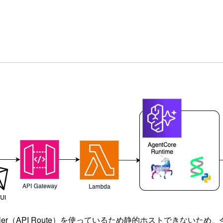
の Route Handler（API Route）を使っているため静的ホ