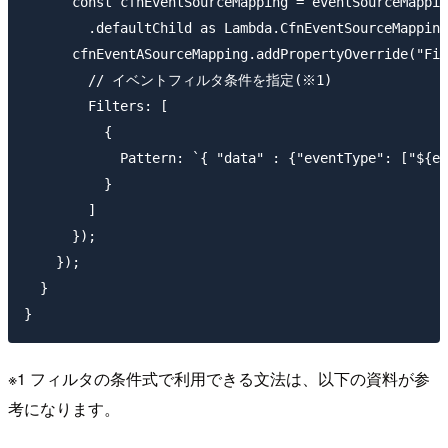
      const cfnEventSourceMapping = eventSourceMappin
        .defaultChild as Lambda.CfnEventSourceMapping
      cfnEventASourceMapping.addPropertyOverride("Fil
        // イベントフィルタ条件を指定(※1)

        Filters: [

          {

            Pattern: `{ "data" : {"eventType": ["${ev
          }

        ]

      });

    });

  }

※1 フィルタの条件式で利用できる文法は、以下の資料が参
考になります。