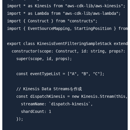
import * as Kinesis from "aws-cdk-lib/aws-kinesis";

import * as Lambda from "aws-cdk-lib/aws-lambda";

import { Construct } from "constructs";

import { EventSourceMapping, StartingPosition } from 
export class KinesisEventFilteringSampleStack extends
  constructor(scope: Construct, id: string, props?: S
    super(scope, id, props);

    const eventTypeList = ["A", "B", "C"];

    // Kinesis Data Streamsを作成

    const dispatchKinesis = new Kinesis.Stream(this, 
      streamName: `dispatch-kinesis`,

      shardCount: 1

    });
