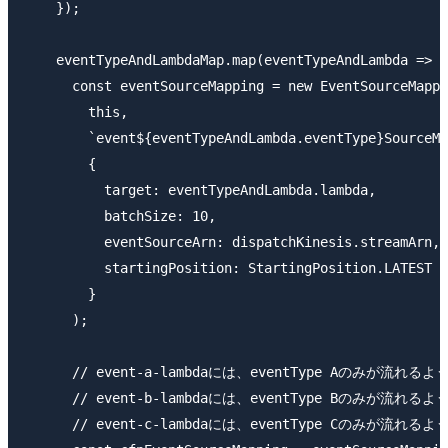
    });

    eventTypeAndLambdaMap.map(eventTypeAndLambda => {

      const eventSourceMapping = new EventSourceMappi
        this,

        `event${eventTypeAndLambda.eventType}SourceMa
        {

          target: eventTypeAndLambda.lambda,

          batchSize: 10,

          eventSourceArn: dispatchKinesis.streamArn,

          startingPosition: StartingPosition.LATEST

        }

      );

      // event-a-lambdaには、eventType Aのみが流れるよ
      // event-b-lambdaには、eventType Bのみが流れるよ
      // event-c-lambdaには、eventType Cのみが流れるよ