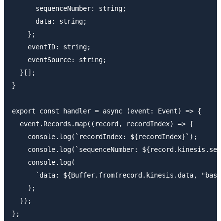
      sequenceNumber: string;

      data: string;

    };

    eventID: string;

    eventSource: string;

  }[];

}

export const handler = async (event: Event) => {

  event.Records.map((record, recordIndex) => {

    console.log(`recordIndex: ${recordIndex}`);

    console.log(`sequenceNumber: ${record.kinesis.seq
    console.log(

      `data: ${Buffer.from(record.kinesis.data, "base
    );

  });
