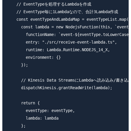
    // EventTypeを処理するLambdaを作成

    // EventType毎に1Lambdaなので、合計3Lambda作成

    const eventTypeAndLambdaMap = eventTypeList.map(e
      const lambda = new NodejsFunction(this, `event$
        functionName: `event-${eventType.toLowerCase(
        entry: "./src/receive-event-lambda.ts",

        runtime: Lambda.Runtime.NODEJS_14_X,

        environment: {}

      });

      // Kinesis Data StreamsにLambdaへ読み込み/書き
      dispatchKinesis.grantReadWrite(lambda);

      return {

        eventType: eventType,

        lambda: lambda

      };
