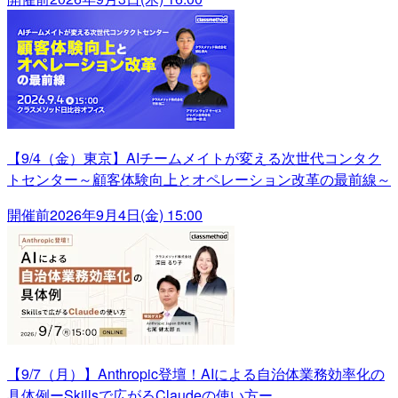
【9/4（金）東京】AIチームメイトが変える次世代コンタク
トセンター～顧客体験向上とオペレーション改革の最前線～
開催前
2026年9月4日(金) 15:00
【9/7（月）】Anthropic登壇！AIによる自治体業務効率化の
具体例ーSkillsで広がるClaudeの使い方ー