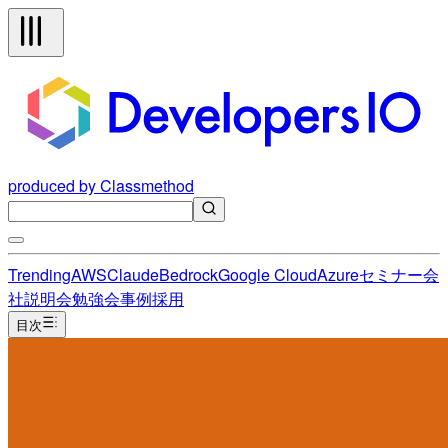
produced by Classmethod
Trending
AWS
Claude
Bedrock
Google Cloud
Azure
セミナー
会
社説明会
勉強会
事例
採用
目次