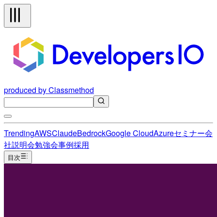
produced by Classmethod
Trending
AWS
Claude
Bedrock
Google Cloud
Azure
セミナー
会
社説明会
勉強会
事例
採用
目次