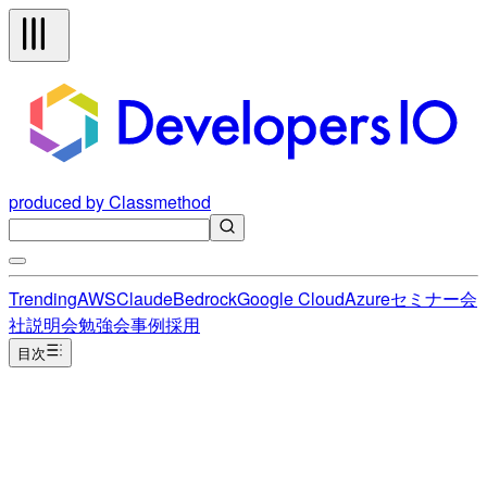
produced by Classmethod
Trending
AWS
Claude
Bedrock
Google Cloud
Azure
セミナー
会
社説明会
勉強会
事例
採用
目次