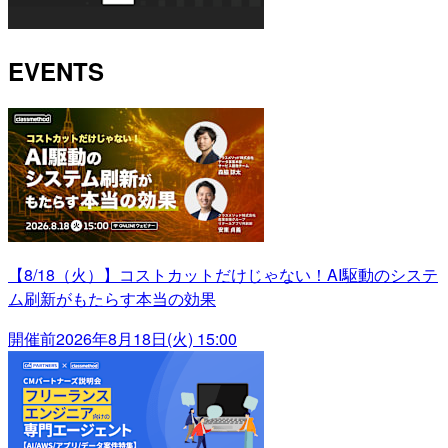
EVENTS
【8/18（火）】コストカットだけじゃない！AI駆動のシステ
ム刷新がもたらす本当の効果
開催前
2026年8月18日(火) 15:00