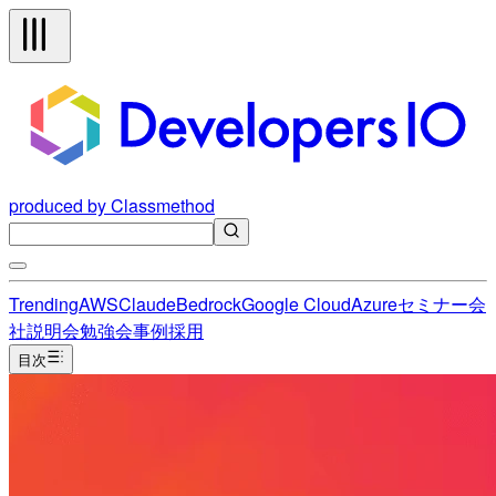
produced by Classmethod
Trending
AWS
Claude
Bedrock
Google Cloud
Azure
セミナー
会
社説明会
勉強会
事例
採用
目次