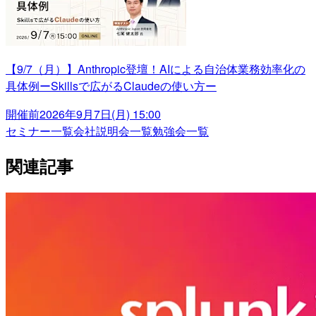
【9/7（月）】Anthropic登壇！AIによる自治体業務効率化の
具体例ーSkillsで広がるClaudeの使い方ー
開催前
2026年9月7日(月) 15:00
セミナー一覧
会社説明会一覧
勉強会一覧
関連記事