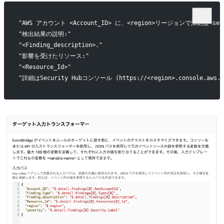
"AWS アカウント <Account_ID> に、<region>リージョンで深刻度<se
"検出結果の説明:"
"<Finding_description>."
"影響を受けたリソース:"
"<Resource_Id>"
"詳細はSecurity Hubコンソール (https://<region>.console.aws.a