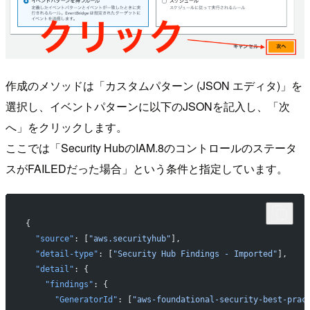
作成のメソッドは「カスタムパターン (JSON エディタ)」を
選択し、イベントパターンに以下のJSONを記入し、「次
へ」をクリックします。
ここでは「Security HubのIAM.8のコントロールのステータ
スがFAILEDだった場合」という条件と指定しています。
{
  "source"
: [
"aws.securityhub"
],
  "detail-type"
: [
"Security Hub Findings - Imported"
],
  "detail"
: {
    "findings"
: {
      "GeneratorId"
: [
"aws-foundational-security-best-prac