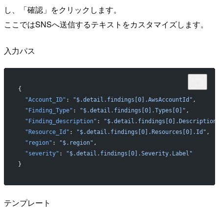
し、「確認」をクリックします。
ここではSNSへ送信するテキストをカスタマイズします。
入力パス
{
  "Account_ID"
: 
"$.detail.findings[0].AwsAccountId"
,
  "Finding_Type"
: 
"$.detail.findings[0].Types[0]"
,
  "Finding_description"
: 
"$.detail.findings[0].Description
  "Resource_Id"
: 
"$.detail.findings[0].Resources[0].Id"
,
  "region"
: 
"$.region"
,
  "severity"
: 
"$.detail.findings[0].Severity.Label"
}
テンプレート