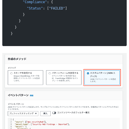
      "Compliance"
: {
        "Status"
: [
"FAILED"
]
      }
    }
  }
}