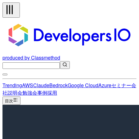
produced by Classmethod
Trending
AWS
Claude
Bedrock
Google Cloud
Azure
セミナー
会
社説明会
勉強会
事例
採用
目次