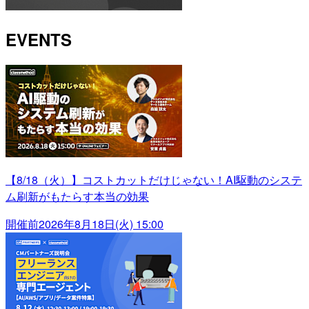
EVENTS
【8/18（火）】コストカットだけじゃない！AI駆動のシステ
ム刷新がもたらす本当の効果
開催前
2026年8月18日(火) 15:00