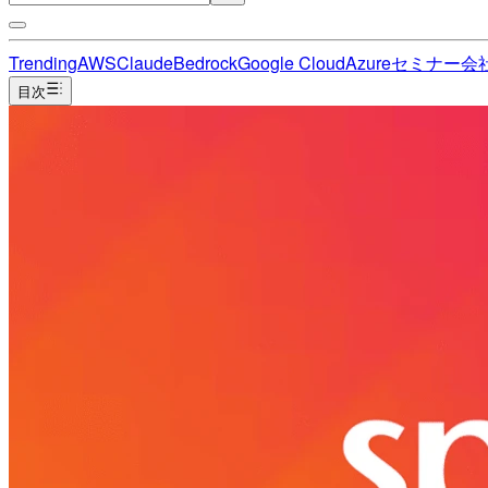
Trending
AWS
Claude
Bedrock
Google Cloud
Azure
セミナー
会
目次