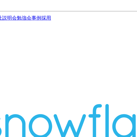
社説明会
勉強会
事例
採用