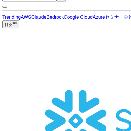
Trending
AWS
Claude
Bedrock
Google Cloud
Azure
セミナー
会
目次