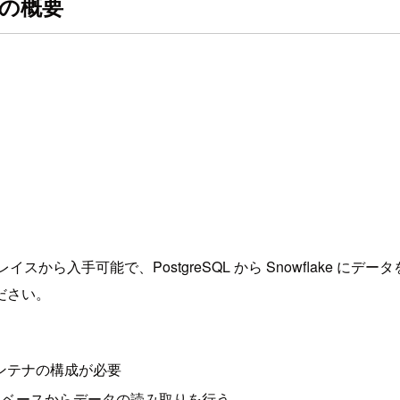
QL の概要
イスから入手可能で、PostgreSQL から Snowflake にデ
ださい。
 コンテナの構成が必要
タベースからデータの読み取りを行う