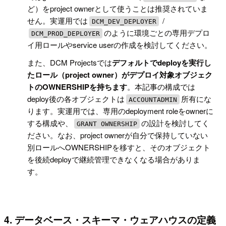
ど）をproject ownerとして使うことは推奨されていま
せん。実運用では
/
DCM_DEV_DEPLOYER
のように環境ごとの専用デプロ
DCM_PROD_DEPLOYER
イ用ロールやservice userの作成を検討してください。
また、DCM Projectsでは
デフォルトでdeployを実行し
たロール（project owner）がデプロイ対象オブジェク
トのOWNERSHIPを持ちます
。本記事の構成では
deploy後の各オブジェクトは
所有にな
ACCOUNTADMIN
ります。実運用では、専用のdeployment roleをownerに
する構成や、
の設計を検討してく
GRANT OWNERSHIP
ださい。なお、project ownerが自分で保持していない
別ロールへOWNERSHIPを移すと、そのオブジェクト
を後続deployで継続管理できなくなる場合がありま
す。
4. データベース・スキーマ・ウェアハウスの定義