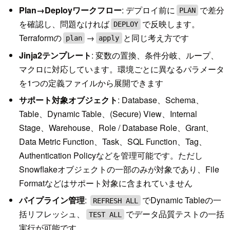
Plan→Deployワークフロー
: デプロイ前に
で差分
PLAN
を確認し、問題なければ
で反映します。
DEPLOY
Terraformの
→
と同じ考え方です
plan
apply
Jinja2テンプレート
: 変数の置換、条件分岐、ループ、
マクロに対応しています。環境ごとに異なるパラメータ
を1つの定義ファイルから展開できます
サポート対象オブジェクト
: Database、Schema、
Table、Dynamic Table、(Secure) View、Internal
Stage、Warehouse、Role / Database Role、Grant、
Data Metric Function、Task、SQL Function、Tag、
Authentication Policyなどを管理可能です。ただし
Snowflakeオブジェクトの一部のみが対象であり、File
Formatなどはサポート対象に含まれていません
パイプライン管理
:
でDynamic Tableの一
REFRESH ALL
括リフレッシュ、
でデータ品質テストの一括
TEST ALL
実行が可能です