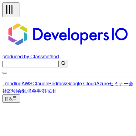
produced by Classmethod
Trending
AWS
Claude
Bedrock
Google Cloud
Azure
セミナー
会
社説明会
勉強会
事例
採用
目次