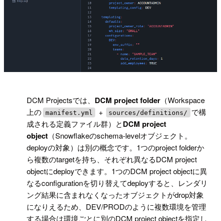
!
DCM Projectsでは、
DCM project folder
（Workspace
上の
+
で構
manifest.yml
sources/definitions/
成される定義ファイル群）と
DCM project
object
（Snowflakeのschema-levelオブジェクト。
deployの対象）は別の概念です。1つのproject folderか
ら複数のtargetを持ち、それぞれ異なるDCM project
objectにdeployできます。1つのDCM project objectに異
なるconfigurationを切り替えてdeployすると、レンダリ
ング結果に含まれなくなったオブジェクトがdrop対象
になりえるため、DEV/PRODのように複数環境を管理
する場合は環境ごとに別のDCM project objectを指定し