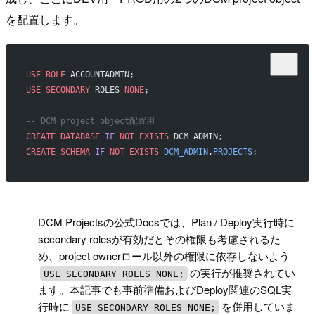
を配置します。
USE
 ROLE
 ACCOUNTADMIN;
USE
 SECONDARY
 ROLES 
NONE
;
-- DCM project object配置用
CREATE
 DATABASE
 IF
 NOT
 EXISTS
 DCM_ADMIN;
CREATE
 SCHEMA
 IF
 NOT
 EXISTS
 DCM_ADMIN
.
PROJECTS
;
!
DCM Projectsの公式Docsでは、Plan / Deploy実行時に
secondary rolesが有効だとその権限も考慮されるた
め、project ownerロール以外の権限に依存しないよう
の実行が推奨されてい
USE SECONDARY ROLES NONE;
ます。本記事でも事前準備およびDeploy関連のSQL実
行時に
を併用していま
USE SECONDARY ROLES NONE;