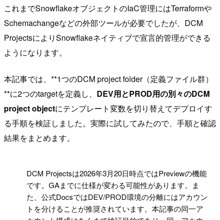
これまでSnowflakeオブジェクトのIaC管理にはTerraformや
Schemachangeなどの外部ツールが必要でしたが、DCM
ProjectsによりSnowflakeネイティブで宣言的管理ができる
ようになります。
本記事では、**1つのDCM project folder（定義ファイル群）
**に2つのtargetを定義し、
DEV用とPROD用の別々のDCM
project object
にテンプレート変数を切り替えてデプロイす
る手順を検証しました。実際に試してみたので、手順と確認
結果をまとめます。
!
DCM Projectsは2026年3月20日時点ではPreviewの機能
です。GAまでに仕様が変わる可能性があります。ま
た、公式DocsではDEV/PROD環境の分離にはアカウン
トを分けることが推奨されています。本記事の同一ア