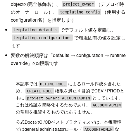
objectの完全修飾名）、
（デプロイ時
project_owner
のオーナーロール）、
（使用する
templating_config
configuration名）を指定します
でデフォルト値を定義し、
templating.defaults
で環境固有の値を設定し
templating.configurations
ます
変数の解決順序は「defaults → configuration → runtime
override」の3段階です
!
本記事では
によるロール作成を含むた
DEFINE ROLE
め、
権限を満たす目的でDEV / PRODと
CREATE ROLE
もに
としています。
project_owner: ACCOUNTADMIN
これは検証を簡略化するためであり、
ACCOUNTADMIN
の常用を推奨するものではありません。
公式DocsのCI/CDベストプラクティスでは、本番環境
ではgeneral administratorロール（
な
ACCOUNTADMIN