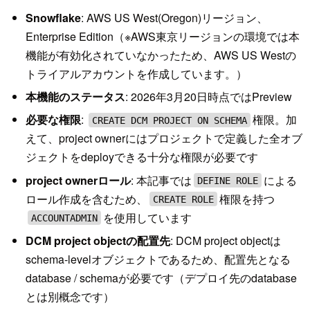
Snowflake
: AWS US West(Oregon)リージョン、
Enterprise Edition（※AWS東京リージョンの環境では本
機能が有効化されていなかったため、AWS US Westの
トライアルアカウントを作成しています。）
本機能のステータス
: 2026年3月20日時点ではPreview
必要な権限
:
権限。加
CREATE DCM PROJECT ON SCHEMA
えて、project ownerにはプロジェクトで定義した全オブ
ジェクトをdeployできる十分な権限が必要です
project ownerロール
: 本記事では
による
DEFINE ROLE
ロール作成を含むため、
権限を持つ
CREATE ROLE
を使用しています
ACCOUNTADMIN
DCM project objectの配置先
: DCM project objectは
schema-levelオブジェクトであるため、配置先となる
database / schemaが必要です（デプロイ先のdatabase
とは別概念です）