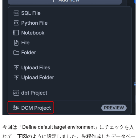
今回は「Define default target environment」にチェックを入
れて、下図のように設定しました。先程作成したデータベー