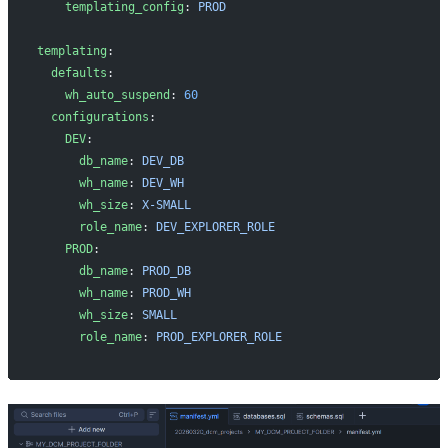
    templating_config
: 
PROD
templating
:
  defaults
:
    wh_auto_suspend
: 
60
  configurations
:
    DEV
:
      db_name
: 
DEV_DB
      wh_name
: 
DEV_WH
      wh_size
: 
X-SMALL
      role_name
: 
DEV_EXPLORER_ROLE
    PROD
:
      db_name
: 
PROD_DB
      wh_name
: 
PROD_WH
      wh_size
: 
SMALL
      role_name
: 
PROD_EXPLORER_ROLE