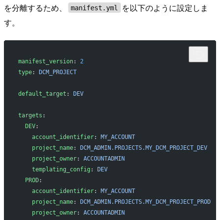
を分離するため、
を以下のように設定しま
manifest.yml
す。
manifest_version
: 
2
type
: 
DCM_PROJECT
default_target
: 
DEV
targets
:
  DEV
:
    account_identifier
: 
MY_ACCOUNT
    project_name
: 
DCM_ADMIN.PROJECTS.MY_DCM_PROJECT_DEV
    project_owner
: 
ACCOUNTADMIN
    templating_config
: 
DEV
  PROD
:
    account_identifier
: 
MY_ACCOUNT
    project_name
: 
DCM_ADMIN.PROJECTS.MY_DCM_PROJECT_PROD
    project_owner
: 
ACCOUNTADMIN