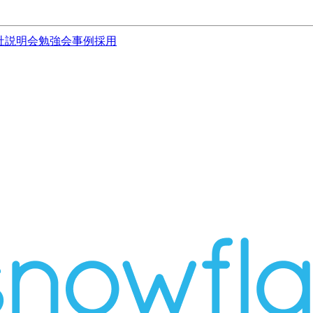
社説明会
勉強会
事例
採用