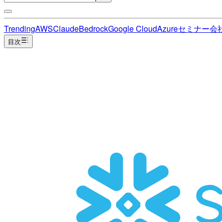
Trending
AWS
Claude
Bedrock
Google Cloud
Azure
セミナー
会
目次