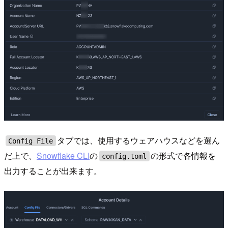
タブでは、使用するウェアハウスなどを選ん
Config File
だ上で、
Snowflake CLI
の
の形式で各情報を
config.toml
出力することが出来ます。