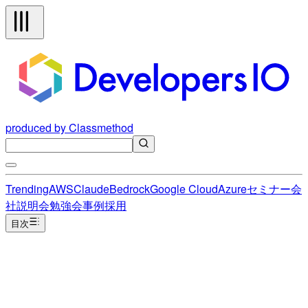
produced by Classmethod
Trending
AWS
Claude
Bedrock
Google Cloud
Azure
セミナー
会
社説明会
勉強会
事例
採用
目次