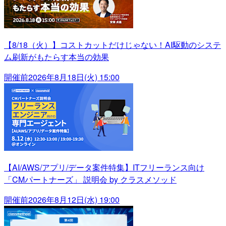
【8/18（火）】コストカットだけじゃない！AI駆動のシステ
ム刷新がもたらす本当の効果
開催前
2026年8月18日(火) 15:00
【AI/AWS/アプリ/データ案件特集】ITフリーランス向け
「CMパートナーズ」 説明会 by クラスメソッド
開催前
2026年8月12日(水) 19:00