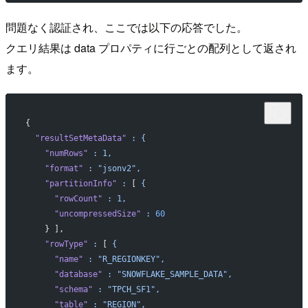
問題なく認証され、ここでは以下の応答でした。
クエリ結果は data プロパティに行ごとの配列として返され
ます。
{
  "resultSetMetaData"
 :
 {
    "numRows"
 :
 1,
    "format"
 :
 "jsonv2",
    "partitionInfo"
 :
 [ 
{
      "rowCount"
 :
 1,
      "uncompressedSize"
 :
 60
    } ],
    "rowType"
 :
 [ 
{
      "name"
 :
 "R_REGIONKEY",
      "database"
 :
 "SNOWFLAKE_SAMPLE_DATA",
      "schema"
 :
 "TPCH_SF1",
      "table"
 :
 "REGION",