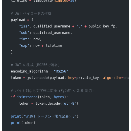
lifetime 
=
 timedelta(
minutes
=
59
)
# JWT ペイロードの作成
payload 
=
 {
    "iss"
: qualified_username 
+
 '.'
 +
 public_key_fp,
    "sub"
: qualified_username,
    "iat"
: now,
    "exp"
: now 
+
 lifetime
}
# JWT の生成（RS256で署名）
encoding_algorithm 
=
 "RS256"
token 
=
 jwt.encode(payload, 
key
=
private_key, 
algorithm
=
enc
# バイト列なら文字列に変換（PyJWT < 2.0 対応）
if
 isinstance
(token, 
bytes
):
    token 
=
 token.decode(
'utf-8'
)
print
(
"
\n
JWT トークン（署名済み）:"
)
print
(token)