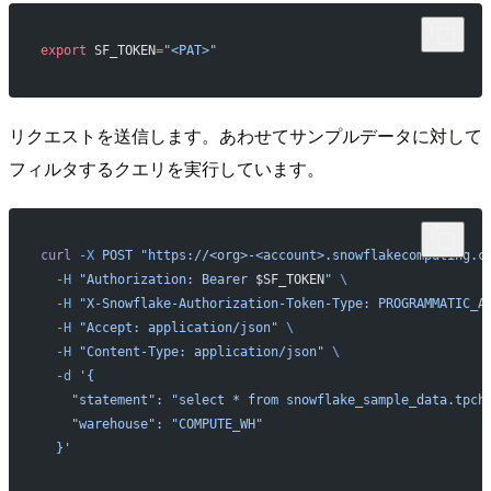
export
 SF_TOKEN
=
"<PAT>"
リクエストを送信します。あわせてサンプルデータに対して
フィルタするクエリを実行しています。
curl
 -X
 POST
 "https://<org>-<account>.snowflakecomputing.c
  -H
 "Authorization: Bearer 
$SF_TOKEN
"
 \
  -H
 "X-Snowflake-Authorization-Token-Type: PROGRAMMATIC_A
  -H
 "Accept: application/json"
 \
  -H
 "Content-Type: application/json"
 \
  -d
 '{
    "statement": "select * from snowflake_sample_data.tpch
    "warehouse": "COMPUTE_WH"
  }'