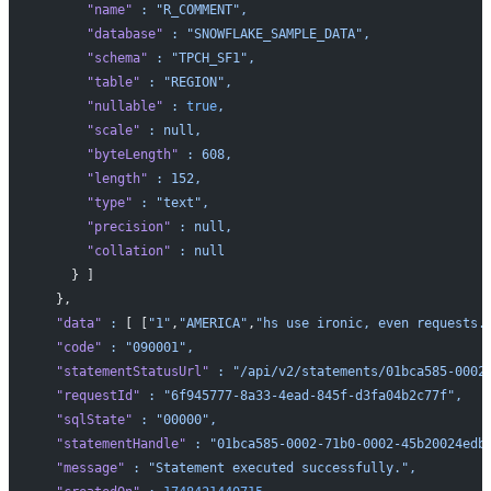
      "name"
 :
 "R_COMMENT",
      "database"
 :
 "SNOWFLAKE_SAMPLE_DATA",
      "schema"
 :
 "TPCH_SF1",
      "table"
 :
 "REGION",
      "nullable"
 :
 true
,
      "scale"
 :
 null,
      "byteLength"
 :
 608,
      "length"
 :
 152,
      "type"
 :
 "text",
      "precision"
 :
 null,
      "collation"
 :
 null
    } ]
  },
  "data"
 :
 [ [
"1"
,
"AMERICA"
,
"hs use ironic, even requests.
  "code"
 :
 "090001",
  "statementStatusUrl"
 :
 "/api/v2/statements/01bca585-0002
  "requestId"
 :
 "6f945777-8a33-4ead-845f-d3fa04b2c77f",
  "sqlState"
 :
 "00000",
  "statementHandle"
 :
 "01bca585-0002-71b0-0002-45b20024edb
  "message"
 :
 "Statement executed successfully.",