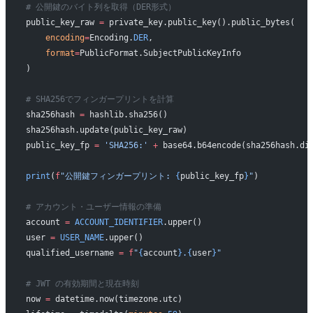
# 公開鍵のバイト列を取得（DER形式）
public_key_raw 
=
 private_key.public_key().public_bytes(
    encoding
=
Encoding.
DER
,
    format
=
PublicFormat.SubjectPublicKeyInfo
)
# SHA256でフィンガープリントを計算
sha256hash 
=
 hashlib.sha256()
sha256hash.update(public_key_raw)
public_key_fp 
=
 'SHA256:'
 +
 base64.b64encode(sha256hash.di
print
(
f
"公開鍵フィンガープリント: 
{
public_key_fp
}
"
)
# アカウント・ユーザー情報の準備
account 
=
 ACCOUNT_IDENTIFIER
.upper()
user 
=
 USER_NAME
.upper()
qualified_username 
=
 f
"
{
account
}
.
{
user
}
"
# JWT の有効期間と現在時刻
now 
=
 datetime.now(timezone.utc)