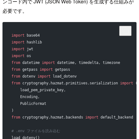
ンコード内で JWT (JSON Web Token) を生成する仕組みが
必要です。
import
 base64
import
 hashlib
import
 jwt
import
 os
from
 datetime 
import
 datetime, timedelta, timezone
from
 getpass 
import
 getpass
from
 dotenv 
import
 load_dotenv
from
 cryptography.hazmat.primitives.serialization 
import
 (
    load_pem_private_key,
    Encoding,
    PublicFormat
)
from
 cryptography.hazmat.backends 
import
 default_backend
# .env ファイルを読み込む
load_dotenv()