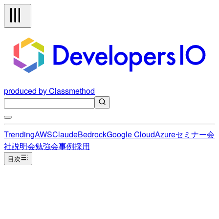
produced by Classmethod
Trending
AWS
Claude
Bedrock
Google Cloud
Azure
セミナー
会
社説明会
勉強会
事例
採用
目次