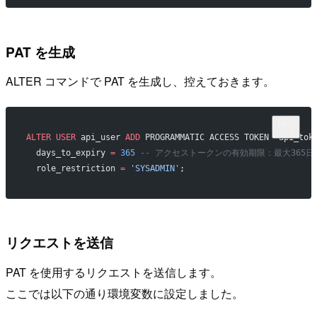
PAT を生成
ALTER コマンドで PAT を生成し、控えておきます。
ALTER
 USER
 api_user 
ADD
 PROGRAMMATIC ACCESS TOKEN  api_tok
  days_to_expiry 
=
 365
 -- アクセストークンの有効期限：最大365日
  role_restriction 
=
 'SYSADMIN'
; 
リクエストを送信
PAT を使用するリクエストを送信します。
ここでは以下の通り環境変数に設定しました。