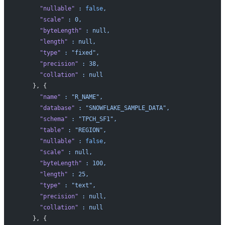
      "nullable"
 :
 false
,
      "scale"
 :
 0,
      "byteLength"
 :
 null,
      "length"
 :
 null,
      "type"
 :
 "fixed",
      "precision"
 :
 38,
      "collation"
 :
 null
    }, {
      "name"
 :
 "R_NAME",
      "database"
 :
 "SNOWFLAKE_SAMPLE_DATA",
      "schema"
 :
 "TPCH_SF1",
      "table"
 :
 "REGION",
      "nullable"
 :
 false
,
      "scale"
 :
 null,
      "byteLength"
 :
 100,
      "length"
 :
 25,
      "type"
 :
 "text",
      "precision"
 :
 null,
      "collation"
 :
 null
    }, {