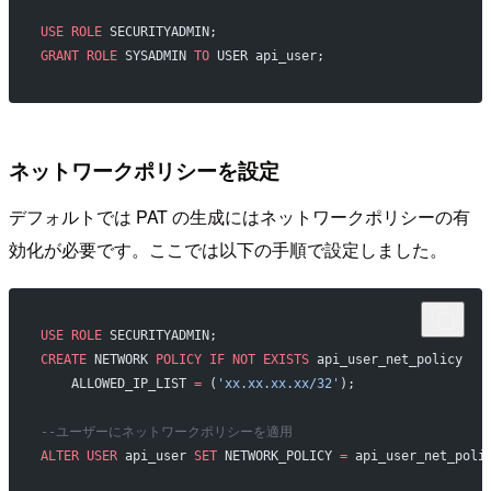
USE
 ROLE
 SECURITYADMIN;
GRANT
 ROLE
 SYSADMIN 
TO
 USER api_user;
ネットワークポリシーを設定
デフォルトでは PAT の生成にはネットワークポリシーの有
効化が必要です。ここでは以下の手順で設定しました。
USE
 ROLE
 SECURITYADMIN;
CREATE
 NETWORK 
POLICY
 IF
 NOT
 EXISTS
 api_user_net_policy
    ALLOWED_IP_LIST 
=
 (
'xx.xx.xx.xx/32'
);
--ユーザーにネットワークポリシーを適用
ALTER
 USER
 api_user 
SET
 NETWORK_POLICY 
=
 api_user_net_poli