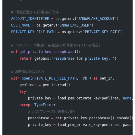
# 環境変数から設定値を取得
ACCOUNT_IDENTIFIER
 =
 os.getenv(
"SNOWFLAKE_ACCOUNT"
)
USER_NAME
 =
 os.getenv(
"SNOWFLAKE_USER"
)
PRIVATE_KEY_FILE_PATH
 =
 os.getenv(
"PRIVATE_KEY_PATH"
) 
# パスフレーズ取得（秘密鍵が暗号化されている場合）
def
 get_private_key_passphrase
():
    return
 getpass(
'Passphrase for private key: '
)
# 秘密鍵の読み込み
with
 open
(
PRIVATE_KEY_FILE_PATH
, 
'rb'
) 
as
 pem_in:
    pemlines 
=
 pem_in.read()
    try
:
        private_key 
=
 load_pem_private_key(pemlines, 
None
,
    except
 TypeError
:
        # パスフレーズが必要な場合
        passphrase 
=
 get_private_key_passphrase().encode()
        private_key 
=
 load_pem_private_key(pemlines, passp