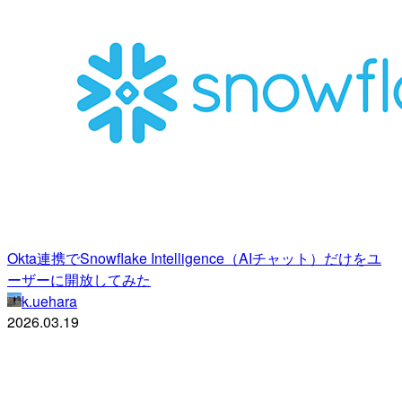
Okta連携でSnowflake Intelligence（AIチャット）だけをユ
ーザーに開放してみた
k.uehara
2026.03.19