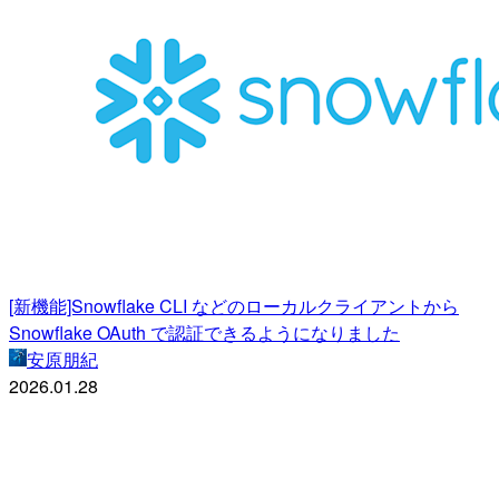
[新機能]Snowflake CLI などのローカルクライアントから
Snowflake OAuth で認証できるようになりました
安原朋紀
2026.01.28