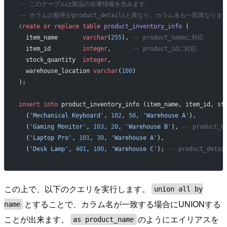
-- このテーブルは製品の在庫情報を含みます。
-- カラムの順序がproduct_detailsと異なり、カラム名も一部異なりま
create or replace
 table
 product_inventory_info
 (
  item_name       
varchar
(
255
), 
-- product_nameに対応
  item_id         
integer
,      
-- product_idに対応
  stock_quantity  
integer
,
  warehouse_location 
varchar
(
100
)
);
insert into
 product_inventory_info (item_name, item_id, st
  (
'Mechanical Keyboard'
, 
102
, 
50
, 
'Warehouse A'
),
  (
'Gaming Monitor'
, 
103
, 
20
, 
'Warehouse B'
), 
-- product
  (
'Laptop Pro'
, 
101
, 
30
, 
'Warehouse A'
),
  (
'Desk Lamp'
, 
401
, 
100
, 
'Warehouse C'
); 
-- product_de
この上で、以下のクエリを実行します。
union all by
とすることで、カラム名が一致する場合にUNIONする
name
ことが出来ます。
のようにエイリアスを
as product_name