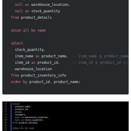
  null
 as
 warehouse_location,
  null
 as
 stock_quantity     
from
 product_details
union all
 by
 name
select
  stock_quantity,           
  item_name 
as
 product_name,  
-- item_name を product_na
  item_id 
as
 product_id,      
-- item_id を product_id と
  warehouse_location        
from
 product_inventory_info
order by
 product_id, product_name;