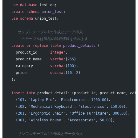
use
 database
 test_db;
create
 schema
 union_test
;
use
 schema
 union_test;
-- サンプルテーブル1の作成とデータ挿入
-- このテーブルは製品の詳細情報を含みます
create or replace
 table
 product_details
 (
  product_id      
integer
,
  product_name    
varchar
(
255
),
  category        
varchar
(
100
),
  price           
decimal
(
10
, 
2
)
);
insert into
 product_details (product_id, product_name, cat
  (
101
, 
'Laptop Pro'
, 
'Electronics'
, 
1200
.
00
),
  (
102
, 
'Mechanical Keyboard'
, 
'Electronics'
, 
150
.
00
),
  (
201
, 
'Ergonomic Chair'
, 
'Office Furniture'
, 
300
.
00
),
  (
301
, 
'Wireless Mouse'
, 
'Accessories'
, 
50
.
00
);
-- サンプルテーブル2の作成とデータ挿入