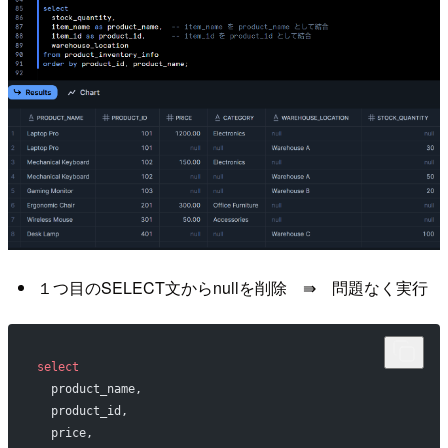
１つ目のSELECT文からnullを削除 ⇛ 問題なく実行
select
  product_name,             
  product_id,               
  price,                    