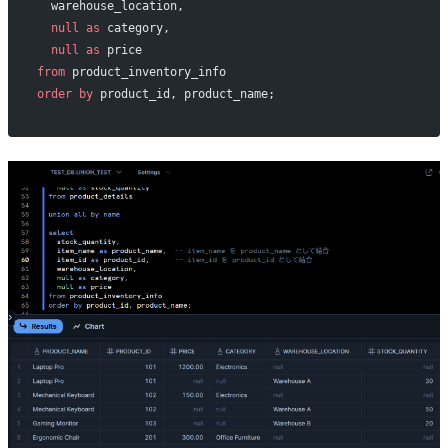
  warehouse_location,         
  null
 as
 category,           
  null
 as
 price               
from
 product_inventory_info
order by
 product_id, product_name;