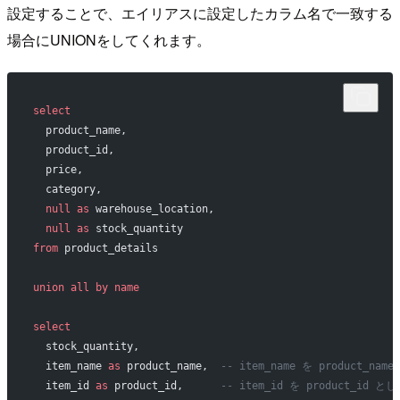
設定することで、エイリアスに設定したカラム名で一致する
場合にUNIONをしてくれます。
select
  product_name,             
  product_id,               
  price,                    
  category,                 
  null
 as
 warehouse_location,
  null
 as
 stock_quantity     
from
 product_details
union all
 by
 name
select
  stock_quantity,           
  item_name 
as
 product_name,  
-- item_name を product_na
  item_id 
as
 product_id,      
-- item_id を product_id と