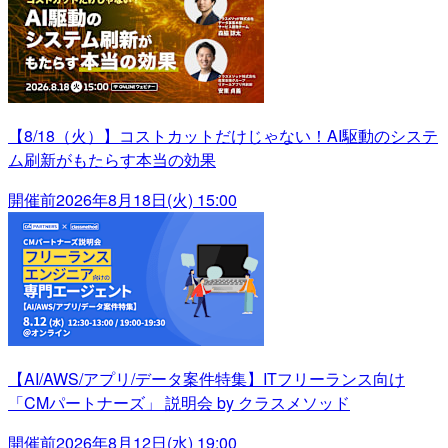
【8/18（火）】コストカットだけじゃない！AI駆動のシステ
ム刷新がもたらす本当の効果
開催前
2026年8月18日(火) 15:00
【AI/AWS/アプリ/データ案件特集】ITフリーランス向け
「CMパートナーズ」 説明会 by クラスメソッド
開催前
2026年8月12日(水) 19:00