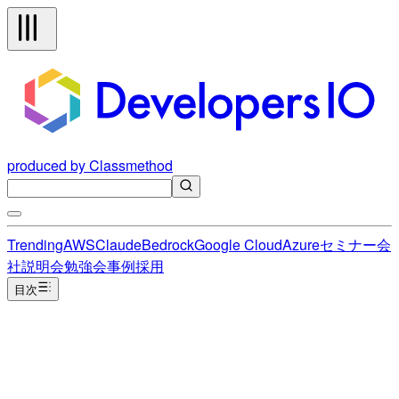
produced by Classmethod
Trending
AWS
Claude
Bedrock
Google Cloud
Azure
セミナー
会
社説明会
勉強会
事例
採用
目次