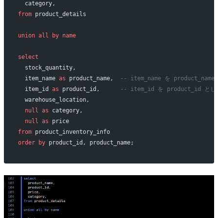
  category,                    
from
 product_details
union all
 by
 name
select
  stock_quantity,           
  item_name 
as
 product_name,  
-- item_name を product_na
  item_id 
as
 product_id,      
-- item_id を product_id と
  warehouse_location,       
  null
 as
 category,         
  null
 as
 price             
from
 product_inventory_info
order by
 product_id, product_name;