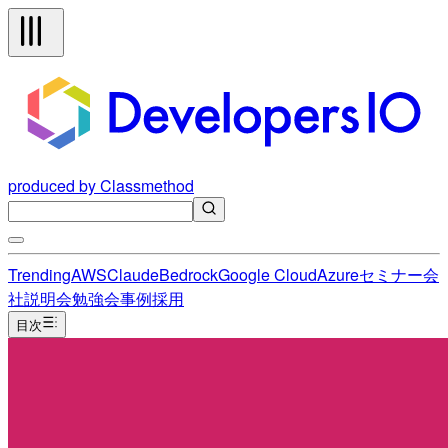
produced by Classmethod
Trending
AWS
Claude
Bedrock
Google Cloud
Azure
セミナー
会
社説明会
勉強会
事例
採用
目次