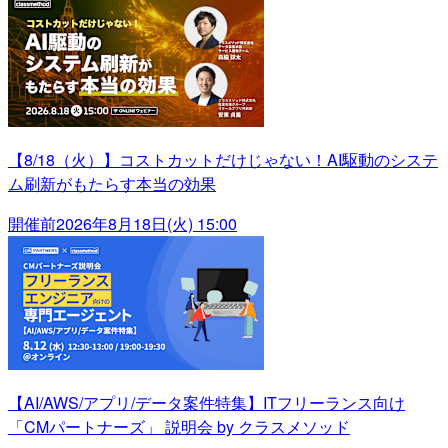
【8/18（火）】コストカットだけじゃない！AI駆動のシステ
ム刷新がもたらす本当の効果
開催前
2026年8月18日(火) 15:00
【AI/AWS/アプリ/データ案件特集】ITフリーランス向け
「CMパートナーズ」 説明会 by クラスメソッド