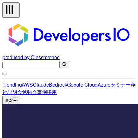
produced by Classmethod
Trending
AWS
Claude
Bedrock
Google Cloud
Azure
セミナー
会
社説明会
勉強会
事例
採用
目次