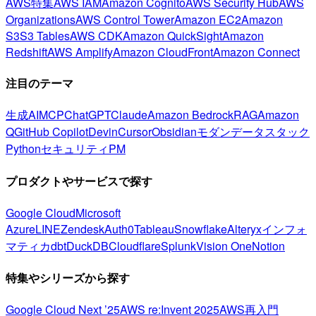
AWS特集
AWS IAM
Amazon Cognito
AWS Security Hub
AWS
Organizations
AWS Control Tower
Amazon EC2
Amazon
S3
S3 Tables
AWS CDK
Amazon QuickSight
Amazon
Redshift
AWS Amplify
Amazon CloudFront
Amazon Connect
注目のテーマ
生成AI
MCP
ChatGPT
Claude
Amazon Bedrock
RAG
Amazon
Q
GitHub Copilot
Devin
Cursor
Obsidian
モダンデータスタック
Python
セキュリティ
PM
プロダクトやサービスで探す
Google Cloud
Microsoft
Azure
LINE
Zendesk
Auth0
Tableau
Snowflake
Alteryx
インフォ
マティカ
dbt
DuckDB
Cloudflare
Splunk
Vision One
Notion
特集やシリーズから探す
Google Cloud Next ’25
AWS re:Invent 2025
AWS再入門