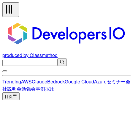
produced by Classmethod
Trending
AWS
Claude
Bedrock
Google Cloud
Azure
セミナー
会
社説明会
勉強会
事例
採用
目次