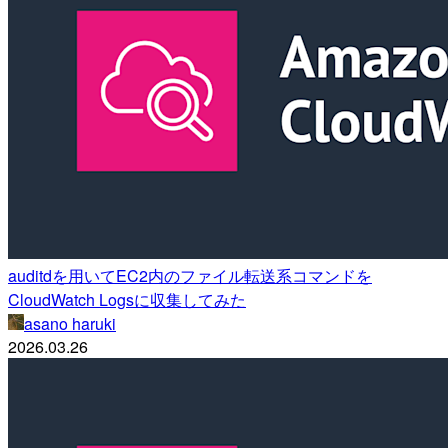
auditdを用いてEC2内のファイル転送系コマンドを
CloudWatch Logsに収集してみた
asano haruki
2026.03.26