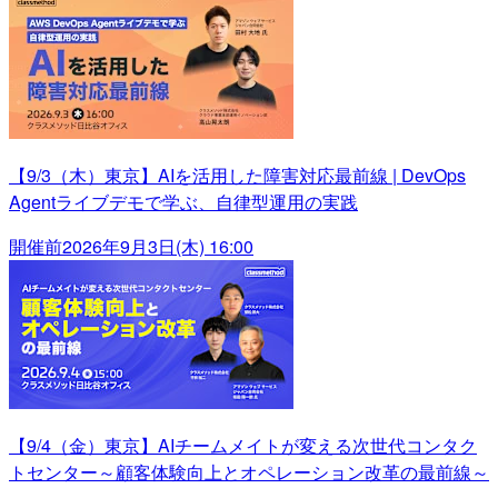
【9/3（木）東京】AIを活用した障害対応最前線 | DevOps
Agentライブデモで学ぶ、自律型運用の実践
開催前
2026年9月3日(木) 16:00
【9/4（金）東京】AIチームメイトが変える次世代コンタク
トセンター～顧客体験向上とオペレーション改革の最前線～