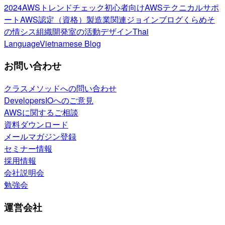
2024
AWSトレンドチェック
初心者向け
AWSテクニカルサポ
ート
AWS認定（資格）
製造業関連
ジョインブログ
くらめそ
の情シス
組織開発室の活動
デザイン
Thai
Language
Vietnamese Blog
お問い合わせ
クラスメソッドへの問い合わせ
DevelopersIOへのご意見
AWSに関するご相談
資料ダウンロード
メールマガジン登録
セミナー情報
採用情報
会社説明会
勉強会
運営会社