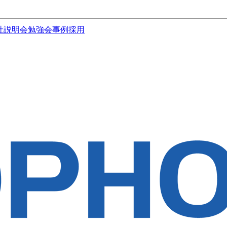
社説明会
勉強会
事例
採用