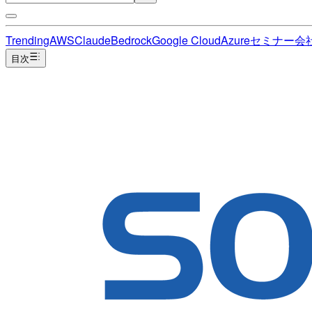
Trending
AWS
Claude
Bedrock
Google Cloud
Azure
セミナー
会
目次