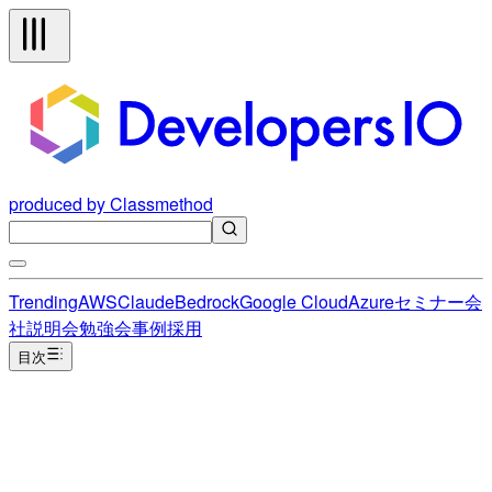
produced by Classmethod
Trending
AWS
Claude
Bedrock
Google Cloud
Azure
セミナー
会
社説明会
勉強会
事例
採用
目次