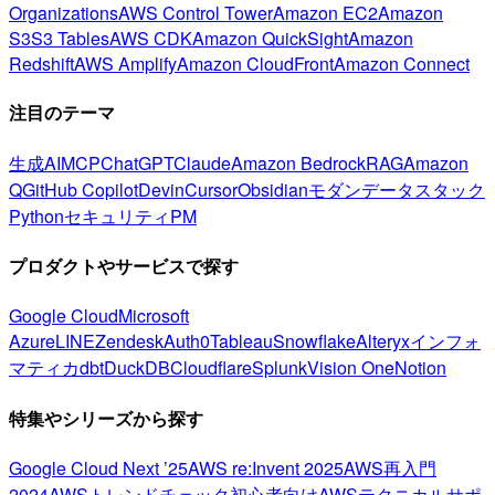
Organizations
AWS Control Tower
Amazon EC2
Amazon
S3
S3 Tables
AWS CDK
Amazon QuickSight
Amazon
Redshift
AWS Amplify
Amazon CloudFront
Amazon Connect
注目のテーマ
生成AI
MCP
ChatGPT
Claude
Amazon Bedrock
RAG
Amazon
Q
GitHub Copilot
Devin
Cursor
Obsidian
モダンデータスタック
Python
セキュリティ
PM
プロダクトやサービスで探す
Google Cloud
Microsoft
Azure
LINE
Zendesk
Auth0
Tableau
Snowflake
Alteryx
インフォ
マティカ
dbt
DuckDB
Cloudflare
Splunk
Vision One
Notion
特集やシリーズから探す
Google Cloud Next ’25
AWS re:Invent 2025
AWS再入門
2024
AWSトレンドチェック
初心者向け
AWSテクニカルサポ