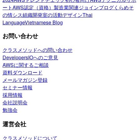
ート
AWS認定（資格）
製造業関連
ジョインブログ
くらめそ
の情シス
組織開発室の活動
デザイン
Thai
Language
Vietnamese Blog
お問い合わせ
クラスメソッドへの問い合わせ
DevelopersIOへのご意見
AWSに関するご相談
資料ダウンロード
メールマガジン登録
セミナー情報
採用情報
会社説明会
勉強会
運営会社
クラスメソッドについて