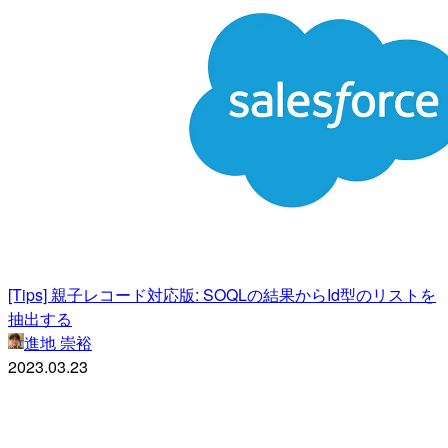
[Tips] 親子レコード対応版: SOQLの結果からId型のリストを
抽出する
進地 崇裕
2023.03.23