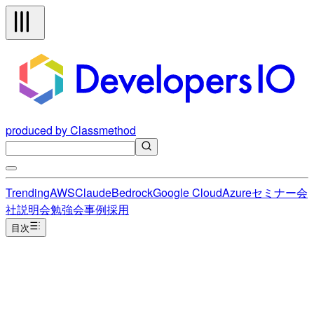
produced by Classmethod
Trending
AWS
Claude
Bedrock
Google Cloud
Azure
セミナー
会
社説明会
勉強会
事例
採用
目次