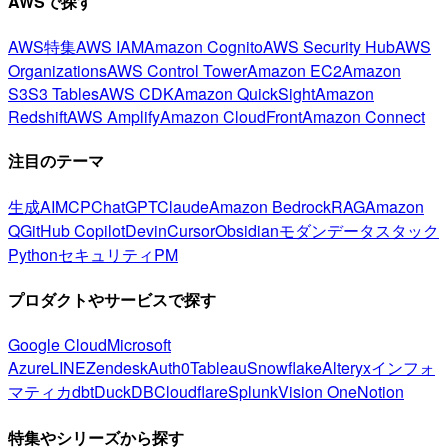
AWSで探す
AWS特集
AWS IAM
Amazon Cognito
AWS Security Hub
AWS
Organizations
AWS Control Tower
Amazon EC2
Amazon
S3
S3 Tables
AWS CDK
Amazon QuickSight
Amazon
Redshift
AWS Amplify
Amazon CloudFront
Amazon Connect
注目のテーマ
生成AI
MCP
ChatGPT
Claude
Amazon Bedrock
RAG
Amazon
Q
GitHub Copilot
Devin
Cursor
Obsidian
モダンデータスタック
Python
セキュリティ
PM
プロダクトやサービスで探す
Google Cloud
Microsoft
Azure
LINE
Zendesk
Auth0
Tableau
Snowflake
Alteryx
インフォ
マティカ
dbt
DuckDB
Cloudflare
Splunk
Vision One
Notion
特集やシリーズから探す