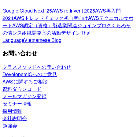
Google Cloud Next ’25
AWS re:Invent 2025
AWS再入門
2024
AWSトレンドチェック
初心者向け
AWSテクニカルサポ
ート
AWS認定（資格）
製造業関連
ジョインブログ
くらめそ
の情シス
組織開発室の活動
デザイン
Thai
Language
Vietnamese Blog
お問い合わせ
クラスメソッドへの問い合わせ
DevelopersIOへのご意見
AWSに関するご相談
資料ダウンロード
メールマガジン登録
セミナー情報
採用情報
会社説明会
勉強会