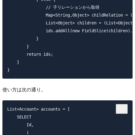
                // 子リレーションから取得

                Map<String,Object> childRelation = (M
                List<Object> children = (List<Object>
                ids.addAll(new FieldSlice(children).r
            }

        }

        return ids;

    }

使い方は次の通り。
List<Account> accounts = [

    SELECT

        Id,

        (
