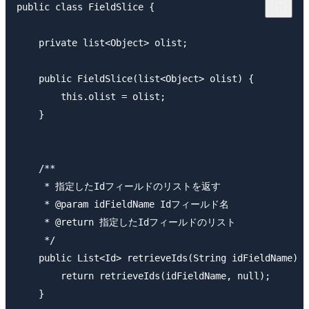
public class FieldSlice {

    private list<Object> olist;

    public FieldSlice(list<Object> olist) {

        this.olist = olist;

    }

    /**

     * 指定したIdフィールドのリストを返す

     * @param idFieldName Idフィールド名

     * @return 指定したIdフィールドのリスト

     */

    public List<Id> retrieveIds(String idFieldName) {

        return retrieveIds(idFieldName, null);

    }
