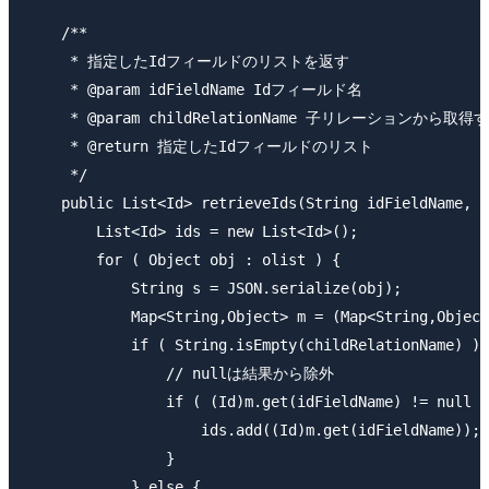
    /**

     * 指定したIdフィールドのリストを返す

     * @param idFieldName Idフィールド名

     * @param childRelationName 子リレーション
     * @return 指定したIdフィールドのリスト

     */

    public List<Id> retrieveIds(String idFieldName, S
        List<Id> ids = new List<Id>();

        for ( Object obj : olist ) {

            String s = JSON.serialize(obj);

            Map<String,Object> m = (Map<String,Object
            if ( String.isEmpty(childRelationName) ) 
                // nullは結果から除外

                if ( (Id)m.get(idFieldName) != null )
                    ids.add((Id)m.get(idFieldName));

                }

            } else {
