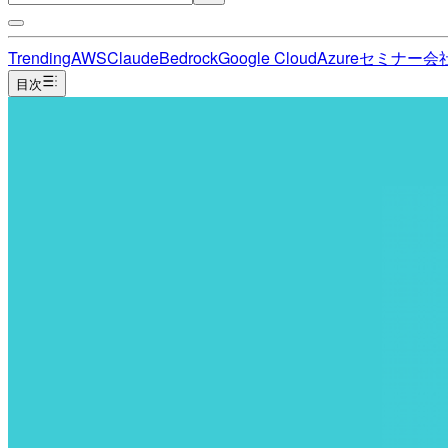
Trending
AWS
Claude
Bedrock
Google Cloud
Azure
セミナー
会
目次