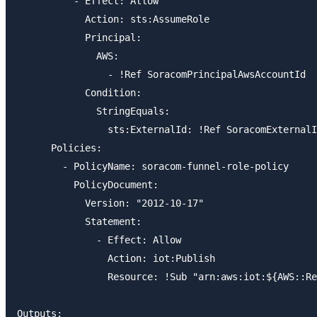
          - Effect: Allow

            Action: sts:AssumeRole

            Principal:

              AWS:

                - !Ref SoracomPrincipalAwsAccountId 

            Condition:

              StringEquals:

                sts:ExternalId: !Ref SoracomExternalI
      Policies:

        - PolicyName: soracom-funnel-role-policy

          PolicyDocument:

            Version: "2012-10-17"

            Statement:

              - Effect: Allow

                Action: iot:Publish

                Resource: !Sub "arn:aws:iot:${AWS::Re
Outputs:
