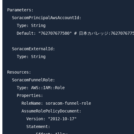
Parameters:

  SoracomPrincipalAwsAccountId:

    Type: String

    Default: "762707677580" # 日本カバレッジ:7627076
  SoracomExternalId: 

    Type: String

Resources:

  SoracomFunnelRole:

    Type: AWS::IAM::Role

    Properties:

      RoleName: soracom-funnel-role

      AssumeRolePolicyDocument:

        Version: "2012-10-17"

        Statement:
