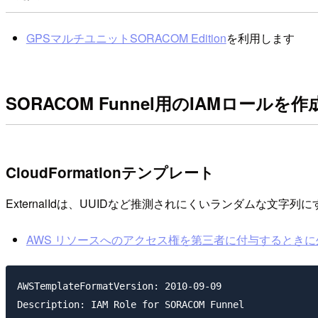
GPSマルチユニットSORACOM Edition
を利用します
SORACOM Funnel用のIAMロールを
CloudFormationテンプレート
ExternalIdは、UUIDなど推測されにくいランダムな文字
AWS リソースへのアクセス権を第三者に付与するときに外部 ID を使用
AWSTemplateFormatVersion: 2010-09-09

Description: IAM Role for SORACOM Funnel
