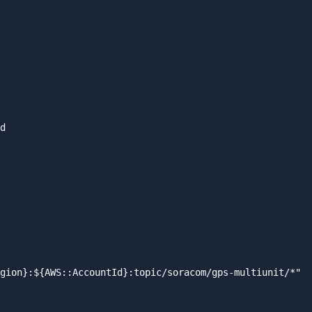
d

gion}:${AWS::AccountId}:topic/soracom/gps-multiunit/*"
