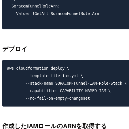
  SoracomFunnelRoleArn:

    Value: !GetAtt SoracomFunnelRole.Arn

デプロイ
aws cloudformation deploy \

	--template-file iam.yml \

	--stack-name SORACOM-Funnel-IAM-Role-Stack \

	--capabilities CAPABILITY_NAMED_IAM \

作成したIAMロールのARNを取得する