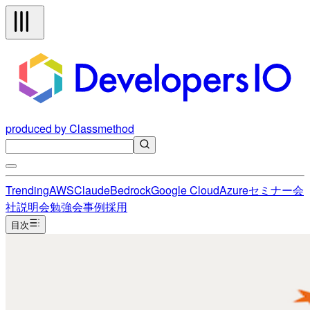
produced by Classmethod
Trending
AWS
Claude
Bedrock
Google Cloud
Azure
セミナー
会
社説明会
勉強会
事例
採用
目次