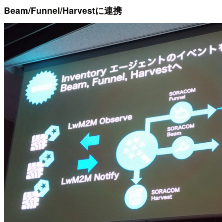
Beam/Funnel/Harvestに連携