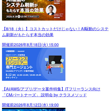
【8/18（火）】コストカットだけじゃない！AI駆動のシステ
ム刷新がもたらす本当の効果
開催前
2026年8月18日(火) 15:00
【AI/AWS/アプリ/データ案件特集】ITフリーランス向け
「CMパートナーズ」 説明会 by クラスメソッド
開催前
2026年8月12日(水) 19:00