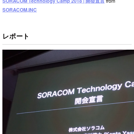
SORACOM Technology Camp 2018 | 開会宣言
from
SORACOM,INC
レポート