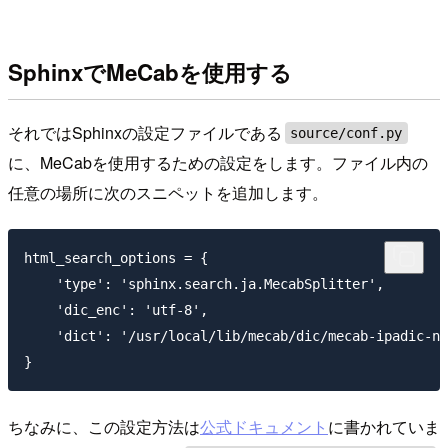
SphinxでMeCabを使用する
それではSphinxの設定ファイルである
source/conf.py
に、MeCabを使用するための設定をします。ファイル内の
任意の場所に次のスニペットを追加します。
html_search_options = {

    'type': 'sphinx.search.ja.MecabSplitter',

    'dic_enc': 'utf-8',

    'dict': '/usr/local/lib/mecab/dic/mecab-ipadic-ne
ちなみに、この設定方法は
公式ドキュメント
に書かれていま