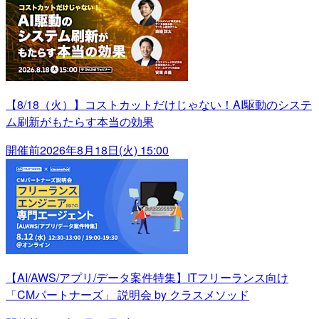
【8/18（火）】コストカットだけじゃない！AI駆動のシステ
ム刷新がもたらす本当の効果
開催前
2026年8月18日(火) 15:00
【AI/AWS/アプリ/データ案件特集】ITフリーランス向け
「CMパートナーズ」 説明会 by クラスメソッド