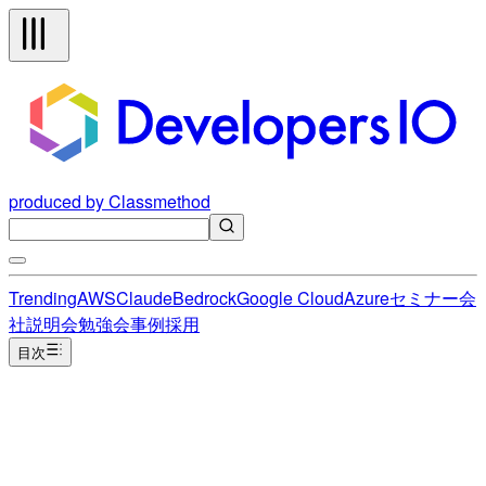
produced by Classmethod
Trending
AWS
Claude
Bedrock
Google Cloud
Azure
セミナー
会
社説明会
勉強会
事例
採用
目次