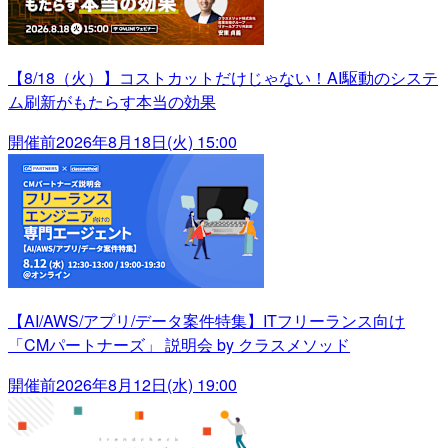
【8/18（火）】コストカットだけじゃない！AI駆動のシステ
ム刷新がもたらす本当の効果
開催前
2026年8月18日(火) 15:00
【AI/AWS/アプリ/データ案件特集】ITフリーランス向け
「CMパートナーズ」 説明会 by クラスメソッド
開催前
2026年8月12日(水) 19:00