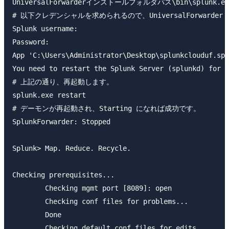
UniversalForwarderインストールフォルダパス\bin\splunk.exe
# 以下クレデンシャルを求められるので、UniversalForwarder 
Splunk username:

Password:

App 'C:\Users\Administrator\Desktop\splunkclouduf.spl
You need to restart the Splunk Server (splunkd) for y
# 上記の通り、再起動します。

splunk.exe restart

# デーモンが再起動され、Starting になれば成功です。

SplunkForwarder: Stopped

Splunk> Map. Reduce. Recycle.

Checking prerequisites...

        Checking mgmt port [8089]: open

        Checking conf files for problems...

        Done

        Checking default conf files for edits...
