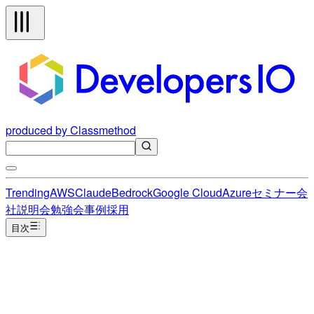
produced by Classmethod
Trending
AWS
Claude
Bedrock
Google Cloud
Azure
セミナー
会
社説明会
勉強会
事例
採用
目次