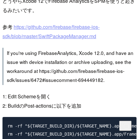
どうやらXcode 12でFirebase AnalyticsをSPMを使うと起き
るみたいです。
参考
https://github.com/firebase/firebase-ios-
sdk/blob/master/SwiftPackageManager.md
If you're using FirebaseAnalytics, Xcode 12.0, and have an
issue with device installation or archive uploading, see the
workaround at https://github.com/firebase/firebase-ios-
sdk/issues/6472#issuecomment-694449182.
1: Edit Schemeを開く
2: BuildのPost-actionsに以下を追加
rm -rf "${TARGET_BUILD_DIR}/${TARGET_NAME}.app/Framew