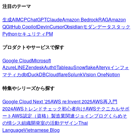
注目のテーマ
生成AI
MCP
ChatGPT
Claude
Amazon Bedrock
RAG
Amazon
Q
GitHub Copilot
Devin
Cursor
Obsidian
モダンデータスタック
Python
セキュリティ
PM
プロダクトやサービスで探す
Google Cloud
Microsoft
Azure
LINE
Zendesk
Auth0
Tableau
Snowflake
Alteryx
インフォ
マティカ
dbt
DuckDB
Cloudflare
Splunk
Vision One
Notion
特集やシリーズから探す
Google Cloud Next ’25
AWS re:Invent 2025
AWS再入門
2024
AWSトレンドチェック
初心者向け
AWSテクニカルサポ
ート
AWS認定（資格）
製造業関連
ジョインブログ
くらめそ
の情シス
組織開発室の活動
デザイン
Thai
Language
Vietnamese Blog