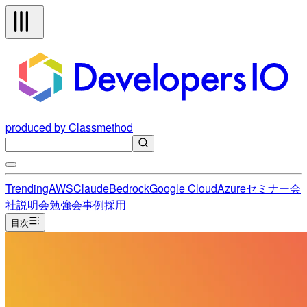
produced by Classmethod
Trending
AWS
Claude
Bedrock
Google Cloud
Azure
セミナー
会
社説明会
勉強会
事例
採用
目次