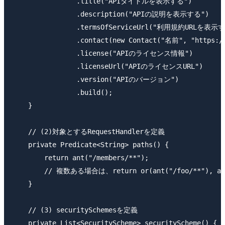
                .title("APIタイトルを表示する") 

                .description("APIの説明を表示する") 

                .termsOfServiceUrl("利用規約URLを表示す
                .contact(new Contact("名前", "https://
                .license("APIのライセンス情報")

                .licenseUrl("APIのライセンスURL")

                .version("APIのバージョン") 

                .build();

    }

    // (2)対象とするRequestHandlerを定義

    private Predicate<String> paths() {

        return ant("/members/**");

        // 複数ある場合は、return or(ant("/foo/**"), 
    }

    // (3) securitySchemesを定義

    private List<SecurityScheme> securityScheme() {
