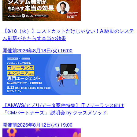
【8/18（火）】コストカットだけじゃない！AI駆動のシステ
ム刷新がもたらす本当の効果
開催前
2026年8月18日(火) 15:00
【AI/AWS/アプリ/データ案件特集】ITフリーランス向け
「CMパートナーズ」 説明会 by クラスメソッド
開催前
2026年8月12日(水) 19:00