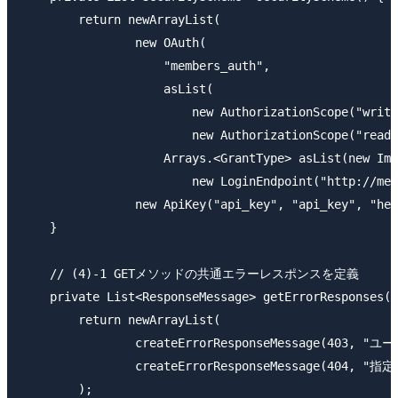
        return newArrayList(

                new OAuth(

                    "members_auth", 

                    asList(

                        new AuthorizationScope("write
                        new AuthorizationScope("read_
                    Arrays.<GrantType> asList(new Imp
                        new LoginEndpoint("http://mem
                new ApiKey("api_key", "api_key", "hea
    }

    // (4)-1 GETメソッドの共通エラーレスポンスを定義

    private List<ResponseMessage> getErrorResponses()
        return newArrayList(

                createErrorResponseMessage
                createErrorResponseMessage(40
        );
