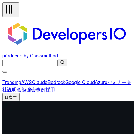
produced by Classmethod
Trending
AWS
Claude
Bedrock
Google Cloud
Azure
セミナー
会
社説明会
勉強会
事例
採用
目次