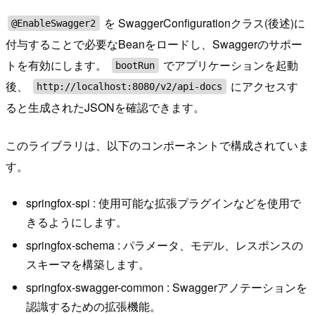
を SwaggerConfigurationクラス(後述)に
@EnableSwagger2
付与することで必要なBeanをロードし、Swaggerのサポー
トを有効にします。
でアプリケーションを起動
bootRun
後、
にアクセスす
http://localhost:8080/v2/api-docs
ると生成されたJSONを確認できます。
このライブラリは、以下のコンポーネントで構成されていま
す。
springfox-spi : 使用可能な拡張プラグインなどを使用で
きるようにします。
springfox-schema : パラメータ、モデル、レスポンスの
スキーマを構築します。
springfox-swagger-common : Swaggerアノテーションを
認識するための拡張機能。