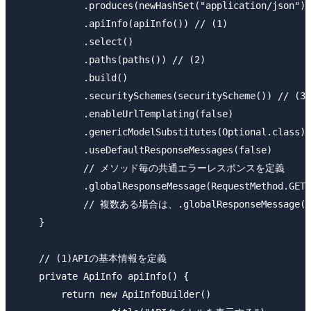
            .produces(newHashSet("application/json"))

            .apiInfo(apiInfo()) // (1)

            .select()

            .paths(paths()) // (2)

            .build()

            .securitySchemes(securityScheme()) // (3)

            .enableUrlTemplating(false)

            .genericModelSubstitutes(Optional.class)

            .useDefaultResponseMessages(false)

            // メソッド毎の共通エラーレスポンスを定義

            .globalResponseMessage(RequestMethod.GET,
            // 複数ある場合は、.globalResponseMessage
    }

    // (1)APIの基本情報を定義

    private ApiInfo apiInfo() {

        return new ApiInfoBuilder()
