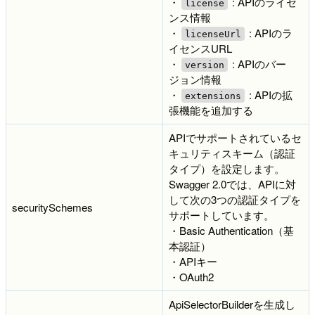
・
: APIのライセ
license
ンス情報
・
: APIのラ
licenseUrl
イセンスURL
・
: APIのバー
version
ジョン情報
・
: APIの拡
extensions
張機能を追加する
APIでサポートされているセ
キュリティスキーム（認証
タイプ）を設定します。
Swagger 2.0では、APIに対
して次の3つの認証タイプを
securitySchemes
サポートしています。
・Basic Authentication（基
本認証）
・APIキー
・OAuth2
ApiSelectorBuilderを生成し