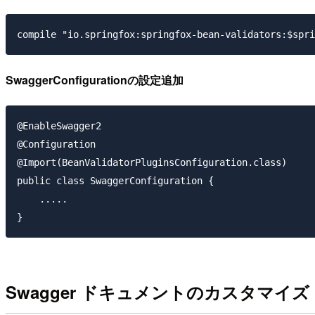
SwaggerConfigurationの設定追加
@EnableSwagger2

@Configuration

@Import(BeanValidatorPluginsConfiguration.class)

public class SwaggerConfiguration {

    .....

Swagger ドキュメントのカスタマイズ