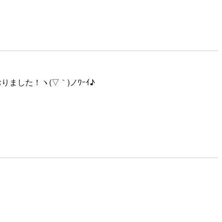
りました！ヽ(▽｀)ノﾜｰｲ♪