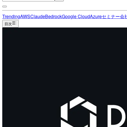
Trending
AWS
Claude
Bedrock
Google Cloud
Azure
セミナー
会
目次