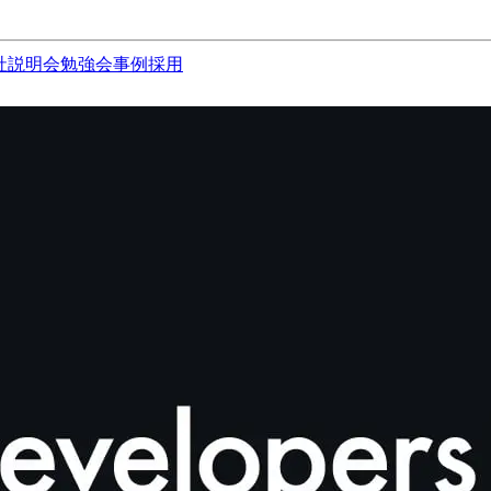
社説明会
勉強会
事例
採用