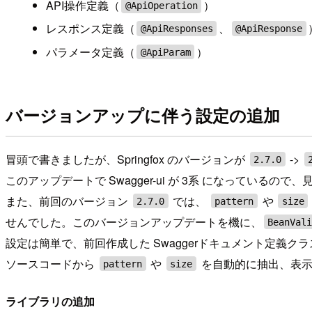
API操作定義（
）
@ApiOperation
レスポンス定義（
、
@ApiResponses
@ApiResponse
パラメータ定義（
）
@ApiParam
バージョンアップに伴う設定の追加
冒頭で書きましたが、Springfox のバージョンが
->
2.7.0
このアップデートで Swagger-ui が 3系 になっているの
また、前回のバージョン
では、
や
2.7.0
pattern
size
せんでした。このバージョンアップデートを機に、
BeanVal
設定は簡単で、前回作成した Swaggerドキュメント定義ク
ソースコードから
や
を自動的に抽出、表示
pattern
size
ライブラリの追加