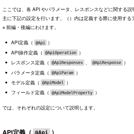
ここでは、各 API やパラメータ、レスポンスなどに関する
主に下記の設定を行います。（）内は定義する際に使用する
※ 前編・後編にわけます。
API定義（
）
@Api
API操作定義（
）
@ApiOperation
レスポンス定義（
、
）
@ApiResponses
@ApiResponse
パラメータ定義（
）
@ApiParam
モデル定義（
）
@ApiModel
フィールド定義（
）
@ApiModelProperty
では、それぞれの設定について説明します。
API定義（
）
@Api