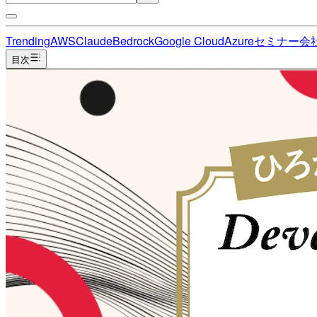
Trending
AWS
Claude
Bedrock
Google Cloud
Azure
セミナー
会
目次