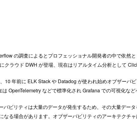
ck Overflow の調査によるとプロフェッショナル開発者の中で
にクラウド DWH が登場、現在はリアルタイム分析として ClickHou
、10 年前に ELK Stack や Datadog が使われ始め
enTelemetry などで標準化され Grafana での可視
ザーバビリティは大量のデータが発生するため、その大量デー
 や 1/20 になる場合があります。オブザーバビリティのアーキ