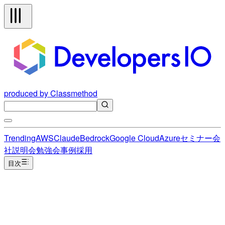
produced by Classmethod
Trending
AWS
Claude
Bedrock
Google Cloud
Azure
セミナー
会
社説明会
勉強会
事例
採用
目次