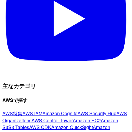
主なカテゴリ
AWSで探す
AWS特集
AWS IAM
Amazon Cognito
AWS Security Hub
AWS
Organizations
AWS Control Tower
Amazon EC2
Amazon
S3
S3 Tables
AWS CDK
Amazon QuickSight
Amazon