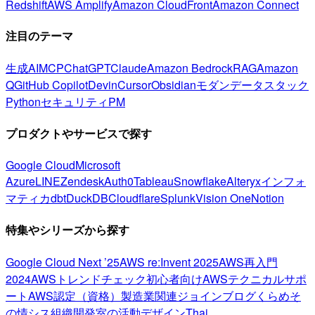
Redshift
AWS Amplify
Amazon CloudFront
Amazon Connect
注目のテーマ
生成AI
MCP
ChatGPT
Claude
Amazon Bedrock
RAG
Amazon
Q
GitHub Copilot
Devin
Cursor
Obsidian
モダンデータスタック
Python
セキュリティ
PM
プロダクトやサービスで探す
Google Cloud
Microsoft
Azure
LINE
Zendesk
Auth0
Tableau
Snowflake
Alteryx
インフォ
マティカ
dbt
DuckDB
Cloudflare
Splunk
Vision One
Notion
特集やシリーズから探す
Google Cloud Next ’25
AWS re:Invent 2025
AWS再入門
2024
AWSトレンドチェック
初心者向け
AWSテクニカルサポ
ート
AWS認定（資格）
製造業関連
ジョインブログ
くらめそ
の情シス
組織開発室の活動
デザイン
Thai