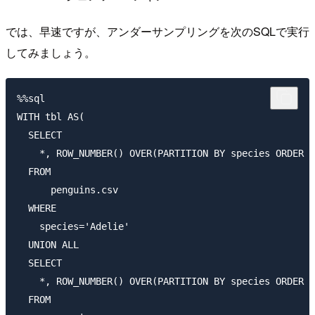
では、早速ですが、アンダーサンプリングを次のSQLで実行
してみましょう。
%%sql

WITH tbl AS(

  SELECT

    *, ROW_NUMBER() OVER(PARTITION BY species ORDER B
  FROM

      penguins.csv

  WHERE

    species='Adelie'

  UNION ALL

  SELECT

    *, ROW_NUMBER() OVER(PARTITION BY species ORDER B
  FROM
