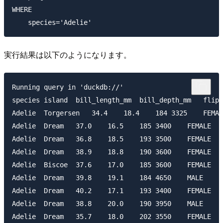
WHERE

実行結果は以下のようになります。
Running query in 'duckdb://'

species island  bill_length_mm  bill_depth_mm   flipp
Adelie  Torgersen   34.4    18.4    184 3325    FEMAL
Adelie  Dream   37.0    16.5    185 3400    FEMALE  2

Adelie  Dream   36.8    18.5    193 3500    FEMALE  3

Adelie  Dream   38.9    18.8    190 3600    FEMALE  4

Adelie  Biscoe  37.6    17.0    185 3600    FEMALE  5

Adelie  Dream   39.8    19.1    184 4650    MALE    6

Adelie  Dream   40.2    17.1    193 3400    FEMALE  7

Adelie  Dream   38.8    20.0    190 3950    MALE    8

Adelie  Dream   35.7    18.0    202 3550    FEMALE  9
