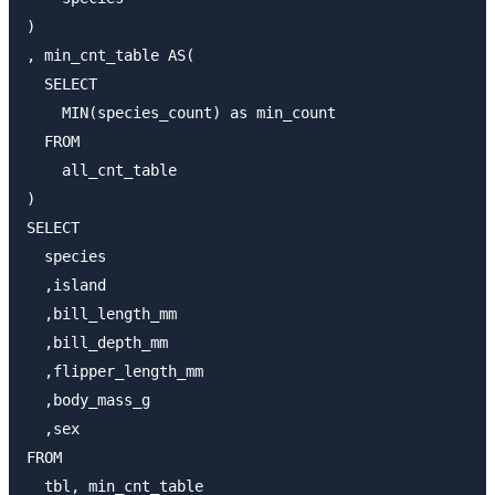
)

, min_cnt_table AS(

  SELECT

    MIN(species_count) as min_count

  FROM

    all_cnt_table

)

SELECT

  species

  ,island

  ,bill_length_mm

  ,bill_depth_mm

  ,flipper_length_mm

  ,body_mass_g

  ,sex

FROM

  tbl, min_cnt_table
