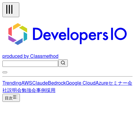
produced by Classmethod
Trending
AWS
Claude
Bedrock
Google Cloud
Azure
セミナー
会
社説明会
勉強会
事例
採用
目次