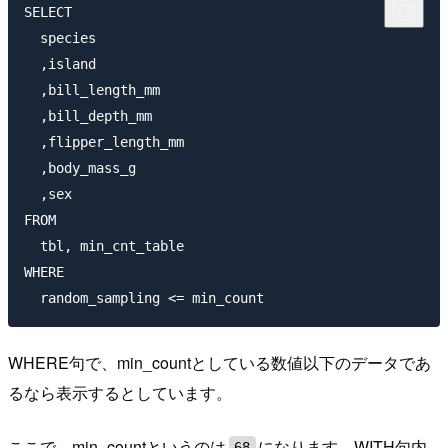
SELECT

  species

  ,island

  ,bill_length_mm

  ,bill_depth_mm

  ,flipper_length_mm

  ,body_mass_g

  ,sex

FROM

  tbl, min_cnt_table

WHERE

WHERE句で、min_countとしている数値以下のデータであ
るなら表示するとしています。
ここで、min_countというのは
になります。WITH句内
68