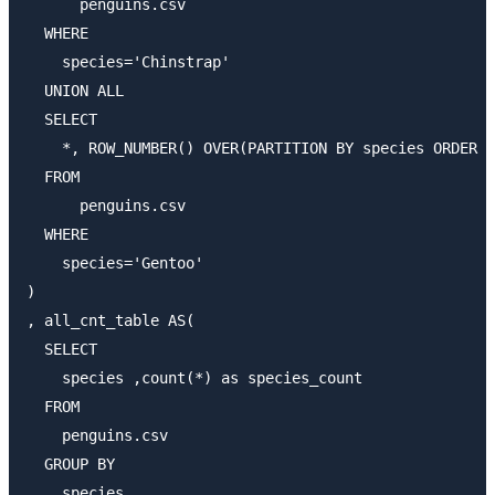
      penguins.csv

  WHERE

    species='Chinstrap'

  UNION ALL

  SELECT

    *, ROW_NUMBER() OVER(PARTITION BY species ORDER B
  FROM

      penguins.csv

  WHERE

    species='Gentoo'

)

, all_cnt_table AS(

  SELECT

    species ,count(*) as species_count

  FROM

    penguins.csv

  GROUP BY

    species
