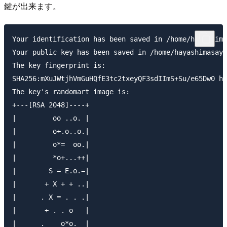
鍵が出来ます。
Your identification has been saved in /home/hayashima
Your public key has been saved in /home/hayashimasaya
The key fingerprint is:

SHA256:mXuJWtjhVmGuHQfE3tc2txeyQF3sdIImS+Su/e65Dw0 ha
The key's randomart image is:

+---[RSA 2048]----+

|         oo ..o. |

|         o+.o..o.|

|         o*=  oo.|

|         *o+...++|

|        S = E.o.=|

|       + X + + ..|

|      . X = . . .|

|       + . . o   |

|      .    o*o.  |
