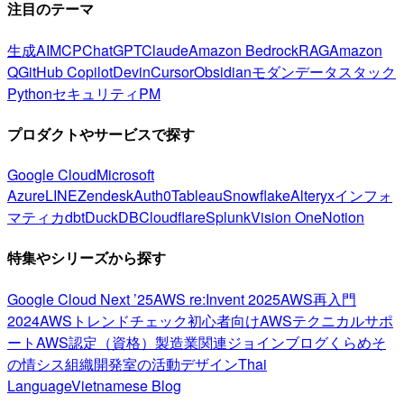
注目のテーマ
生成AI
MCP
ChatGPT
Claude
Amazon Bedrock
RAG
Amazon
Q
GitHub Copilot
Devin
Cursor
Obsidian
モダンデータスタック
Python
セキュリティ
PM
プロダクトやサービスで探す
Google Cloud
Microsoft
Azure
LINE
Zendesk
Auth0
Tableau
Snowflake
Alteryx
インフォ
マティカ
dbt
DuckDB
Cloudflare
Splunk
Vision One
Notion
特集やシリーズから探す
Google Cloud Next ’25
AWS re:Invent 2025
AWS再入門
2024
AWSトレンドチェック
初心者向け
AWSテクニカルサポ
ート
AWS認定（資格）
製造業関連
ジョインブログ
くらめそ
の情シス
組織開発室の活動
デザイン
Thai
Language
Vietnamese Blog