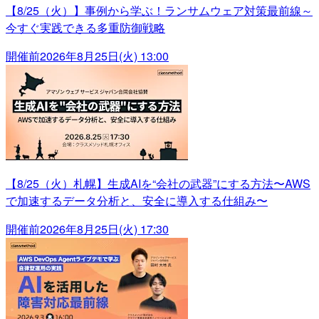
【8/25（火）】事例から学ぶ！ランサムウェア対策最前線～
今すぐ実践できる多重防御戦略
開催前
2026年8月25日(火) 13:00
【8/25（火）札幌】生成AIを“会社の武器”にする方法〜AWS
で加速するデータ分析と、安全に導入する仕組み〜
開催前
2026年8月25日(火) 17:30