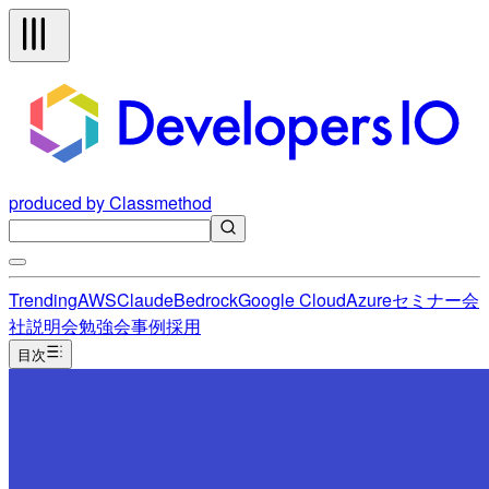
produced by Classmethod
Trending
AWS
Claude
Bedrock
Google Cloud
Azure
セミナー
会
社説明会
勉強会
事例
採用
目次