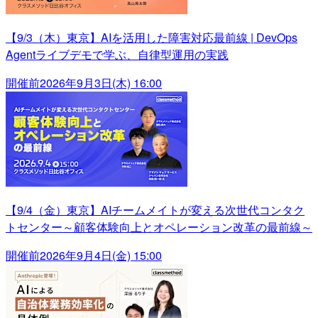
【9/3（木）東京】AIを活用した障害対応最前線 | DevOps
Agentライブデモで学ぶ、自律型運用の実践
開催前
2026年9月3日(木) 16:00
【9/4（金）東京】AIチームメイトが変える次世代コンタク
トセンター～顧客体験向上とオペレーション改革の最前線～
開催前
2026年9月4日(金) 15:00