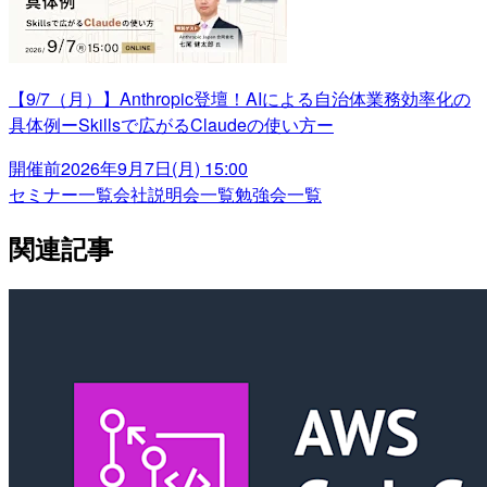
【9/7（月）】Anthropic登壇！AIによる自治体業務効率化の
具体例ーSkillsで広がるClaudeの使い方ー
開催前
2026年9月7日(月) 15:00
セミナー一覧
会社説明会一覧
勉強会一覧
関連記事