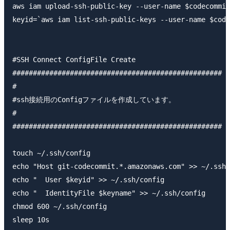
aws iam upload-ssh-public-key --user-name $codecommit
keyid=`aws iam list-ssh-public-keys --user-name $code
#SSH Connect ConfigFile Create

###################################################

#

#ssh接続用のConfigファイルを作成しています。

#

###################################################

touch ~/.ssh/config

echo "Host git-codecommit.*.amazonaws.com" >> ~/.ssh/
echo "  User $keyid" >> ~/.ssh/config

echo "  IdentityFile $keyname" >> ~/.ssh/config

chmod 600 ~/.ssh/config

sleep 10s
