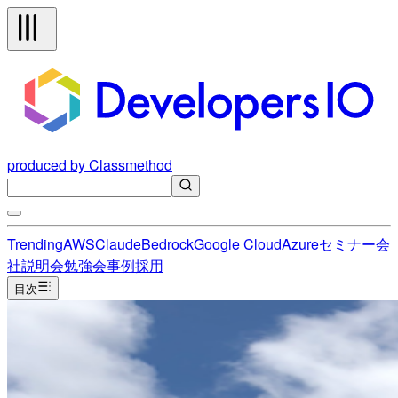
produced by Classmethod
Trending
AWS
Claude
Bedrock
Google Cloud
Azure
セミナー
会
社説明会
勉強会
事例
採用
目次